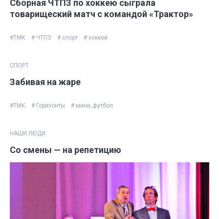
Сборная ЧТПЗ по хоккею сыграла
товарищеский матч с командой «Трактор»
#ТМК
# ЧТПЗ
# спорт
# хоккей
СПОРТ
Забивая на жаре
#ТМК
# Горизонты
# мини_футбол
НАШИ ЛЮДИ
Со смены — на репетицию