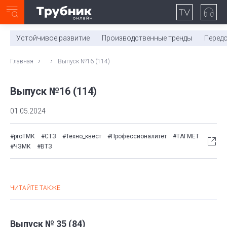
Неделя с ТМК. Выпуск №27 (225)
0:00
/
11:03
Устойчивое развитие
Производственные тренды
Перед
Главная
Выпуск №16 (114)
Выпуск №16 (114)
01.05.2024
#proТМК
#СТЗ
#Техно_квест
#Профессионалитет
#ТАГМЕТ
#ЧЗМК
#ВТЗ
ЧИТАЙТЕ ТАКЖЕ
Выпуск № 35 (84)