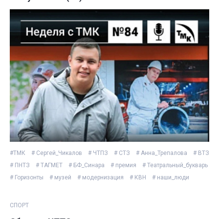
#ТМК
# Сергей_Чикалов
# ЧТПЗ
# СТЗ
# Анна_Трепалова
# ВТЗ
# ПНТЗ
# ТАГМЕТ
# БФ_Синара
# премия
# Театральный_букварь
# Горизонты
# музей
# модернизация
# КВН
# наши_люди
СПОРТ