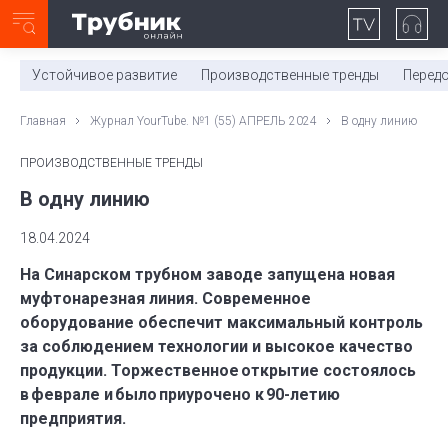
Неделя с ТМК. Выпуск №27 (225)
0:00
/
11:03
Устойчивое развитие
Производственные тренды
Перед
Главная
Журнал YourTube. №1 (55) АПРЕЛЬ 2024
В одну линию
ПРОИЗВОДСТВЕННЫЕ ТРЕНДЫ
В одну линию
18.04.2024
На Синарском трубном заводе запущена новая
муфтонарезная линия. Современное
оборудование обеспечит максимальный контроль
за соблюдением технологии и высокое качество
продукции. Торжественное открытие состоялось
в феврале и было приурочено к 90-летию
предприятия.