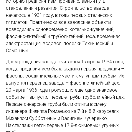
историю предприятием пройден славный путь
становления и развития. Строительство завода
началось в 1931 году, в годы первых сталинских
пятилеток. Практически все заводские объекты
возводились одновременно: котельно-­кузнечный,
фасонно-литейный и труболитейный цеха, временная
электростанция, водовод, поселки Технический и
Саманный.
Днем рождения завода считается 1 апреля 1934 года,
когда предприятием была выдана первая продукция –
фасоны, соединительные части к чугунным трубам. Их
выпустил первенец завода – фасонно-литейный цех.
20 марта 1936 года произошло еще одно знаковое
событие – выпустил первые трубы труболитейный цех.
Первые синарские трубы были отлиты в смену
инженера Филиппа Романько на 7-й и 8-й каруселях
Михаилом Субботиным и Василием Кучеренко.
На стеллажи легли первые 17 8-дюймовых чугунных