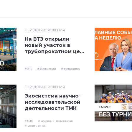
ПЕРЕДОВЫЕ РЕШЕНИЯ
На ВТЗ открыли
новый участок в
трубопрокатном цехе
№2
#ВТЗ
# Волжский
# медицина
ПЕРЕДОВЫЕ РЕШЕНИЯ
Экосистема научно-
исследовательской
деятельности ТМК
#ТМК
# научный_потенциал
# yourtube_53