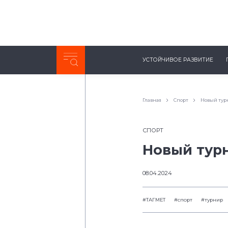
Неделя с ТМК. Выпуск №27 (225)
УСТОЙЧИВОЕ РАЗВИТИЕ
0:00
/
11:03
Главная
Спорт
Новый тур
СПОРТ
Новый тур
08.04.2024
#ТАГМЕТ
#спорт
#турнир