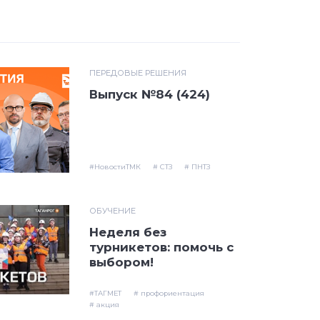
ПЕРЕДОВЫЕ РЕШЕНИЯ
Выпуск №84 (424)
#НовостиТМК
# СТЗ
# ПНТЗ
ОБУЧЕНИЕ
Неделя без
турникетов: помочь с
выбором!
#ТАГМЕТ
# профориентация
# акция