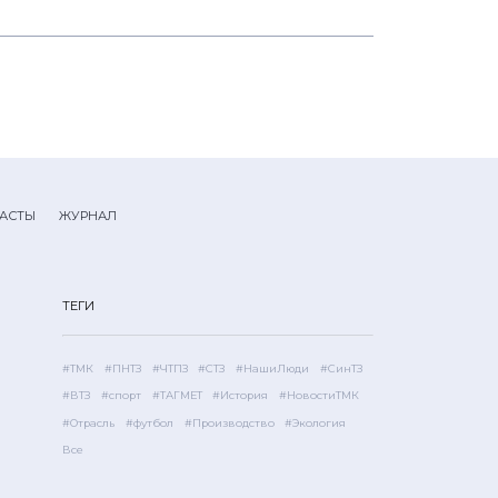
АСТЫ
ЖУРНАЛ
ТЕГИ
#ТМК
#ПНТЗ
#ЧТПЗ
#СТЗ
#НашиЛюди
#СинТЗ
#ВТЗ
#спорт
#ТАГМЕТ
#История
#НовостиТМК
#Отрасль
#футбол
#Производство
#Экология
Все