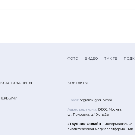
ФОТО
ВИДЕО
ТМК ТВ
ПОДК
ОБЛАСТИ ЗАЩИТЫ
КОНТАКТЫ
 ПЕРВЫМИ
E-mail:
pr@tmk-group.com
Адрес редакции:
101000, Москва,
ул. Покровка, д.40 стр.2а
«Трубник Онлайн
– информационно-
аналитическая медиаплатформа ТМК