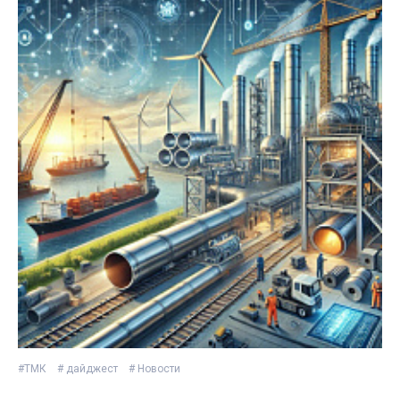
#ТМК
# дайджест
# Новости