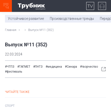
Неделя с ТМК. Выпуск №27 (225)
0:00
/
11:03
Устойчивое развитие
Производственные тренды
Перед
Главная
Выпуск №11 (352)
Выпуск №11 (352)
22.03.2024
#ЧТПЗ
#ТАГМЕТ
#ПНТЗ
#медицина
#Синара
#творчество
#фестиваль
ЧИТАЙТЕ ТАКЖЕ
СПОРТ