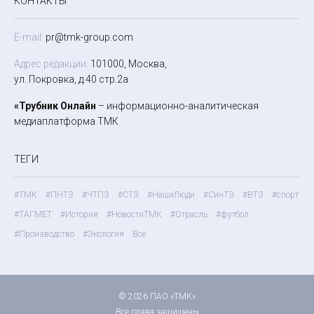
КОНТАКТЫ
E-mail:
pr@tmk-group.com
Адрес редакции:
101000, Москва,
ул. Покровка, д.40 стр.2а
«Трубник Онлайн
– информационно-аналитическая
медиаплатформа ТМК
ТЕГИ
#ТМК
#ПНТЗ
#ЧТПЗ
#СТЗ
#НашиЛюди
#СинТЗ
#ВТЗ
#спорт
#ТАГМЕТ
#История
#НовостиТМК
#Отрасль
#футбол
#Производство
#Экология
Все
© 2026 ПАО «ТМК»
Все права защищены