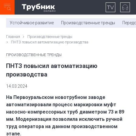
Неделя с ТМК. Выпуск №27 (225)
0:00
/
11:03
Устойчивое развитие
Производственные тренды
Перед
Главная
Производственные тренды
ПНТЗ повысил автоматизацию производства
ПРОИЗВОДСТВЕННЫЕ ТРЕНДЫ
ПНТЗ повысил автоматизацию
производства
14.03.2024
На Первоуральском новотрубном заводе
автоматизировали процесс маркировки муфт
насосно-компрессорных труб диаметром 73 и 89
мм. Модернизация позволила исключить ручной
труд оператора на данном производственном
этапе.