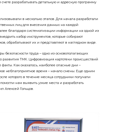
м счете разрабатывать детальную и адресную программу
еализовывали в несколько этапов. Для начала разработали
ственных лиц для внесения данных на каждой
лее благодаря систематизации информации на одной из
внедрить набор инструментов, которые собирают
ков, обрабатывают их и представляют в наглядном виде.
ры безопасности труда – одно из основополагающих
го развития ТМК. Цифровизация картотеки происшествий
 факты. Как оказалось, наиболее опасные дни –
амое неблагоприятное время – начало смены. Еще одним
осле которого в течение месяца сотрудники получали
 помогли нам выявить узкие места и разработать
ил Алексей Гольцов.