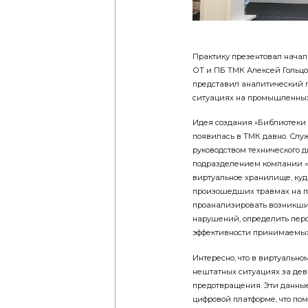
Практику презентовал начал
ОТ и ПБ ТМК Алексей Гольцо
представил аналитический 
ситуациях на промышленных
Идея создания «Библиотеки
появилась в ТМК давно. Слу
руководством технического 
подразделением компании «
виртуальное хранилище, куд
произошедших травмах на про
проанализировать возникшие
нарушений, определить перс
эффективности принимаемы
Интересно, что в виртуальн
нештатных ситуациях за девя
предотвращения. Эти данны
цифровой платформе, что по