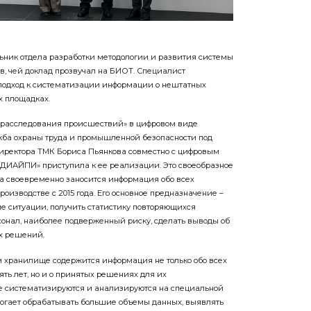
ьник отдела разработки методологии и развития системы
в, чей доклад прозвучал на БИОТ. Специалист
подход к систематизации информации о нештатных
 площадках.
 расследования происшествий» в цифровом виде
жба охраны труда и промышленной безопасности под
директора ТМК Бориса Пьянкова совместно с цифровым
ДИАЙПИ» приступила к ее реализации. Это своеобразное
а своевременно заносится информация обо всех
изводстве c 2015 года. Его основное предназначение –
 ситуации, получить статистику повторяющихся
онал, наиболее подверженный риску, сделать выводы об
х решений.
ом хранилище содержится информация не только обо всех
ть лет, но и о принятых решениях для их
е систематизируются и анализируются на специальной
могает обрабатывать большие объемы данных, выявлять