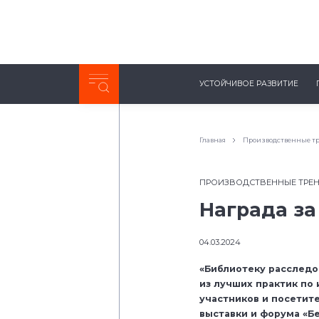
Неделя с ТМК. Выпуск №27 (225)
УСТОЙЧИВОЕ РАЗВИТИЕ
0:00
/
11:03
Главная
Производственные т
ПРОИЗВОДСТВЕННЫЕ ТРЕ
Награда за
04.03.2024
«Библиотеку расследо
из лучших практик по
участников и посети
выставки и форума «Бе