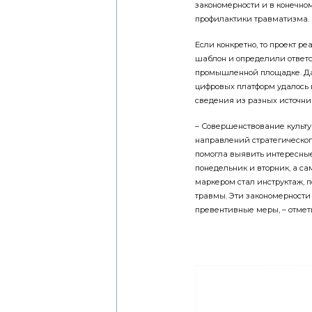
закономерности и в конечно
профилактики травматизма.
Если конкретно, то проект р
шаблон и определили ответ
промышленной площадке. Да
цифровых платформ удалось 
сведения из разных источни
– Совершенствование культу
направлений стратегическо
помогла выявить интересные
понедельник и вторник, а с
маркером стал инструктаж, п
травмы. Эти закономерности
превентивные меры, – отмет