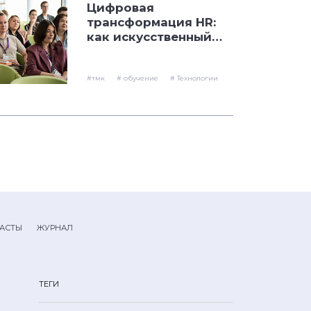
Цифровая
трансформация HR:
как искусственный
интеллект и
автоматизация
меняют работу с
#тмк
# обучение
# Технологии
персоналом
АСТЫ
ЖУРНАЛ
ТЕГИ