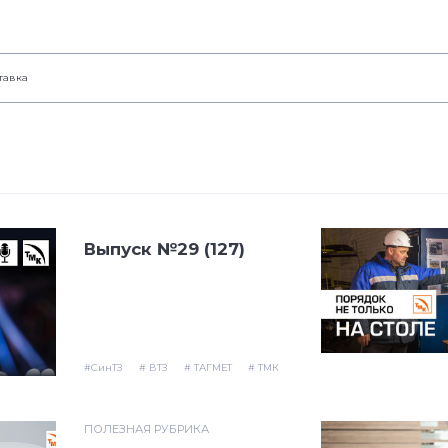
тавка
Выпуск №29 (127)
#СинТЗ
# ВТЗ
# ТАГМЕТ
# ТМК
ПОЛЕЗНАЯ РУБРИКА