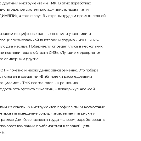
с другими инструментами ТМК. В этих доработках
листы отделов системного администрирования и
«ДИАЙПИ», а также службы охраны труда и промышленной
изации и оцифровке данных оценили участники и
специализированной выставки и форума «БИОТ-2023».
ло два месяца. Победители определялись в нескольких
е новинки года в области СИЗ», «Лучшие мероприятия
е спикеры» и другие.
ОТ – почетно и неожиданно одновременно. Это победа
то помогал в создании «Библиотеки расследования
специалисты ТМК всегда готовы к решению
 достигать эффекта синергии, – подчеркнул Алексей
один из основных инструментов профилактики несчастных
озировать поведение сотрудников, выявлять риски и
рамках Дня безопасности труда – словом, задействован в
 помогает компании приблизиться к главной цели –
ма.