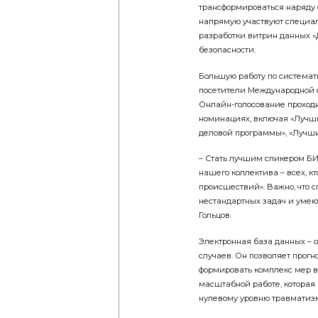
трансформироваться наряду 
напрямую участвуют специа
разработки витрин данных 
безопасности.
Большую работу по системат
посетители Международной 
Онлайн-голосование проходи
номинациях, включая «Лучши
деловой программы», «Лучши
– Стать лучшим спикером БИ
нашего коллектива – всех, к
происшествий». Важно, что 
нестандартных задач и умеют
Гольцов.
Электронная база данных – 
случаев. Он позволяет прогн
формировать комплекс мер в 
масштабной работе, которая
нулевому уровню травматиз