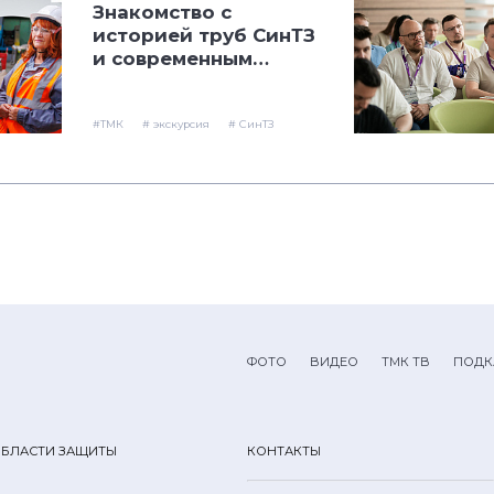
Знакомство с
историей труб СинТЗ
и современным
искусством Урала
#ТМК
# экскурсия
# СинТЗ
ФОТО
ВИДЕО
ТМК ТВ
ПОДК
ОБЛАСТИ ЗАЩИТЫ
КОНТАКТЫ