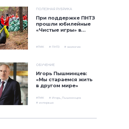
ПОЛЕЗНАЯ РУБРИКА
При поддержке ПНТЗ
прошли юбилейные
«Чистые игры» в
Первоуральске
#ТМК
# ПНТЗ
# экология
ОБУЧЕНИЕ
Игорь Пышминцев:
«Мы стараемся жить
в другом мире»
#ТМК
# Игорь_Пышминцев
# интервью