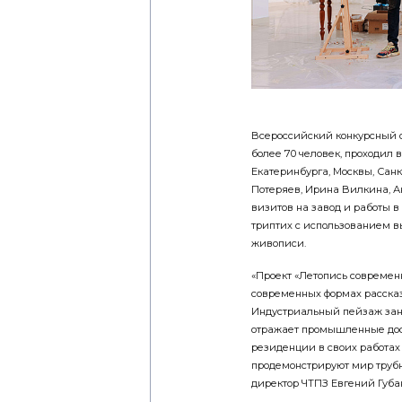
Всероссийский конкурсный о
более 70 человек, проходил 
Екатеринбурга, Москвы, Сан
Потеряев, Ирина Вилкина, А
визитов на завод и работы в
триптих с использованием вы
живописи.
«Проект «Летопись современн
современных формах рассказа
Индустриальный пейзаж зани
отражает промышленные дост
резиденции в своих работах
продемонстрируют мир трубн
директор ЧТПЗ Евгений Губа