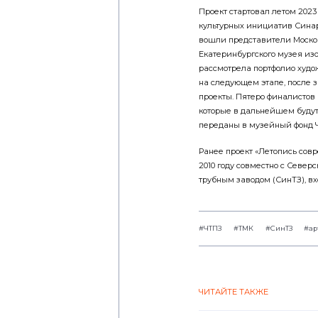
Проект стартовал летом 202
культурных инициатив Синар
вошли представители Москов
Екатеринбургского музея изо
рассмотрела портфолио худо
на следующем этапе, после 
проекты. Пятеро финалистов
которые в дальнейшем буду
переданы в музейный фонд 
Ранее проект «Летопись сов
2010 году совместно с Северс
трубным заводом (СинТЗ), в
#ЧТПЗ
#ТМК
#СинТЗ
#ар
ЧИТАЙТЕ ТАКЖЕ