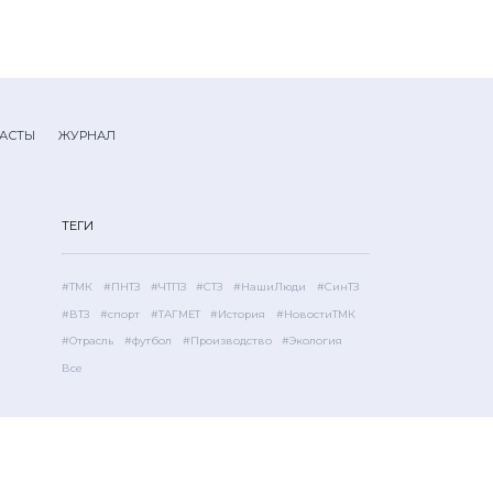
АСТЫ
ЖУРНАЛ
ТЕГИ
#ТМК
#ПНТЗ
#ЧТПЗ
#СТЗ
#НашиЛюди
#СинТЗ
#ВТЗ
#спорт
#ТАГМЕТ
#История
#НовостиТМК
#Отрасль
#футбол
#Производство
#Экология
Все