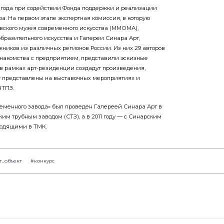
3 года при содействии Фонда поддержки и реализации
а. На первом этапе экспертная комиссия, в которую
ского музея современного искусства (ММОМА),
бразительного искусства и Галереи Синара Арт,
жников из различных регионов России. Из них 29 авторов
знакомства с предприятием, представили эскизные
 в рамках арт-резиденции создадут произведения,
т представлены на выставочных мероприятиях и
ЧТПЗ.
ременного завода» был проведен Галереей Синара Арт в
ким трубным заводом (СТЗ), а в 2011 году — с Синарским
ходящими в ТМК.
т_объект
#конкурс