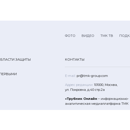
ФОТО
ВИДЕО
ТМК ТВ
ПОДК
ОБЛАСТИ ЗАЩИТЫ
КОНТАКТЫ
 ПЕРВЫМИ
E-mail:
pr@tmk-group.com
Адрес редакции:
101000, Москва,
ул. Покровка, д.40 стр.2а
«Трубник Онлайн
– информационно-
аналитическая медиаплатформа ТМК
Все права защищены