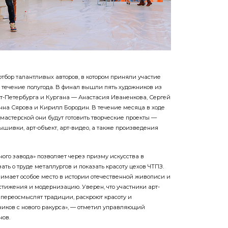
тбор талантливых авторов, в котором приняли участие
в течение полугода. В финал вышли пять художников из
кт-Петербурга и Кургана — Анастасия Иваненкова, Сергей
нна Сярова и Кирилл Бородин. В течение месяца в ходе
 мастерской они будут готовить творческие проекты —
шивки, арт-объект, арт-видео, а также произведения
ого завода» позволяет через призму искусства в
ть о труде металлургов и показать красоту цехов ЧТПЗ.
мает особое место в истории отечественной живописи и
ижения и модернизацию. Уверен, что участники арт-
 переосмыслят традиции, раскроют красоту и
иков с нового ракурса», — отметил управляющий
нов.