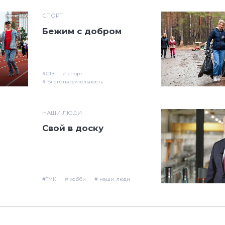
СПОРТ
Бежим с добром
#СТЗ
# спорт
# Благотворительность
НАШИ ЛЮДИ
Свой в доску
#ТМК
# хобби
# наши_люди