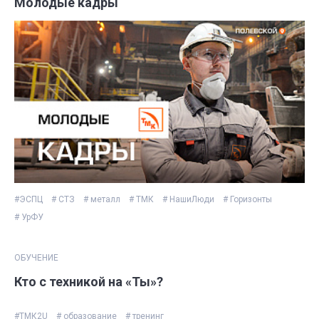
Молодые кадры
#ЭСПЦ
# СТЗ
# металл
# ТМК
# НашиЛюди
# Горизонты
# УрФУ
ОБУЧЕНИЕ
Кто с техникой на «Ты»?
#ТМК2U
# образование
# тренинг