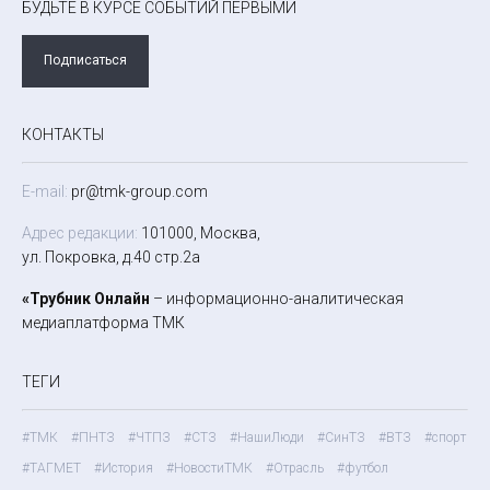
БУДЬТЕ В КУРСЕ СОБЫТИЙ ПЕРВЫМИ
Подписаться
КОНТАКТЫ
E-mail:
pr@tmk-group.com
Адрес редакции:
101000, Москва,
ул. Покровка, д.40 стр.2а
«Трубник Онлайн
– информационно-аналитическая
медиаплатформа ТМК
ТЕГИ
#ТМК
#ПНТЗ
#ЧТПЗ
#СТЗ
#НашиЛюди
#СинТЗ
#ВТЗ
#спорт
#ТАГМЕТ
#История
#НовостиТМК
#Отрасль
#футбол