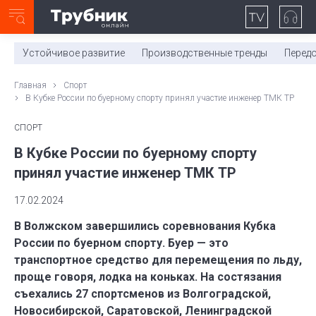
Неделя с ТМК. Выпуск №27 (225)
0:00
/
11:03
Устойчивое развитие
Производственные тренды
Перед
Главная
Спорт
В Кубке России по буерному спорту принял участие инженер ТМК ТР
СПОРТ
В Кубке России по буерному спорту
принял участие инженер ТМК ТР
17.02.2024
В Волжском завершились соревнования Кубка
России по буерном спорту. Буер — это
транспортное средство для перемещения по льду,
проще говоря, лодка на коньках. На состязания
съехались 27 спортсменов из Волгоградской,
Новосибирской, Саратовской, Ленинградской