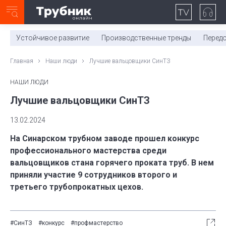
Неделя с ТМК. Выпуск №27 (225)
0:00
/
11:03
Устойчивое развитие
Производственные тренды
Перед
Главная
Наши люди
Лучшие вальцовщики СинТЗ
НАШИ ЛЮДИ
Лучшие вальцовщики СинТЗ
13.02.2024
На Синарском трубном заводе прошел конкурс
профессионального мастерства среди
вальцовщиков стана горячего проката труб. В нем
приняли участие 9 сотрудников второго и
третьего трубопрокатных цехов.
#СинТЗ
#конкурс
#профмастерство