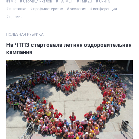
#ТМК
# Сергей_Чикалов
# ТАГМЕТ
# ТМК2U
# СинТЗ
# выставка
# профмастерство
# экология
# конференция
# премия
ПОЛЕЗНАЯ РУБРИКА
На ЧТПЗ стартовала летняя оздоровительная
кампания