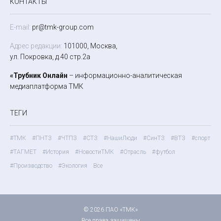
КОНТАКТЫ
E-mail:
pr@tmk-group.com
Адрес редакции:
101000, Москва,
ул. Покровка, д.40 стр.2а
«Трубник Онлайн
– информационно-аналитическая
медиаплатформа ТМК
ТЕГИ
#ТМК
#ПНТЗ
#ЧТПЗ
#СТЗ
#НашиЛюди
#СинТЗ
#ВТЗ
#спорт
#ТАГМЕТ
#История
#НовостиТМК
#Отрасль
#футбол
#Производство
#Экология
Все
© 2026 ПАО «ТМК»
Все права защищены