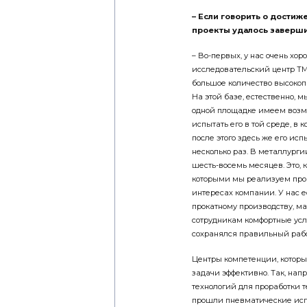
– Если говорить о достиж
проекты удалось заверши
– Во-первых, у нас очень хо
исследовательский центр ТМК
большое количество высокоп
На этой базе, естественно, 
одной площадке имеем возмо
испытать его в той среде, в 
после этого здесь же его исп
несколько раз. В металлургии
шесть-восемь месяцев. Это, 
которыми мы реализуем прог
интересах компании. У нас е
прокатному производству, м
сотрудникам комфортные усл
сохранялся правильный рабо
Центры компетенции, которы
задачи эффективно. Так, нап
технологий для проработки 
прошли пневматические испы