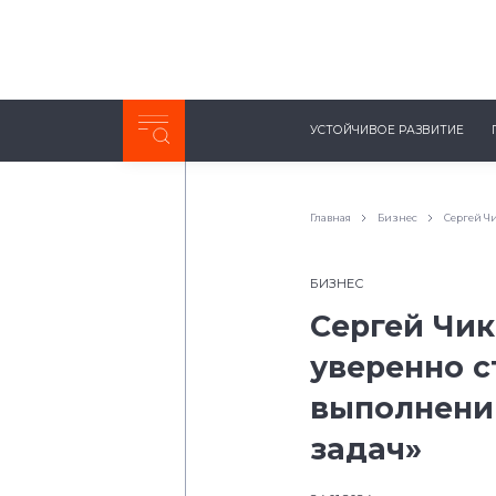
Неделя с ТМК. Выпуск №27 (225)
УСТОЙЧИВОЕ РАЗВИТИЕ
0:00
/
11:03
Главная
Бизнес
Сергей Ч
БИЗНЕС
Сергей Чик
уверенно с
выполнени
задач»