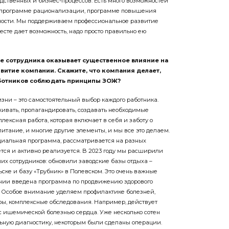
ственных и бизнес-процессов. Есть много возможностей
 в программе рационализации, программе повышения
ности. Мы поддерживаем профессиональное развитие
месте дает возможность, надо просто правильно ею
ие сотрудника оказывает существенное влияние на
витие компании. Скажите, что компания делает,
аботников соблюдать принципы ЗОЖ?
зни – это самостоятельный выбор каждого работника.
ивать, пропагандировать, создавать необходимые
мплексная работа, которая включает в себя и заботу о
и питание, и многие другие элементы, и мы все это делаем.
циальная программа, рассматривается на разных
ется и активно реализуется. В 2023 году мы расширили
их сотрудников: обновили заводские базы отдыха –
ске и базу «Трубник» в Полевском. Это очень важные
ании введена программа по продвижению здорового
. Особое внимание уделяем профилактике болезней,
ы, комплексные обследования. Например, действует
с ишемической болезнью сердца. Уже несколько сотен
ьную диагностику, некоторым были сделаны операции.