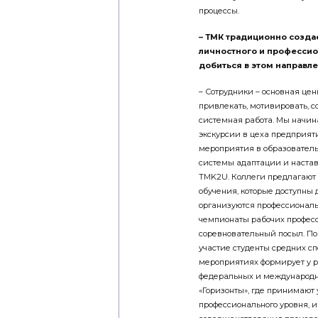
процессы.
– ТМК традиционно созда
личностного и профессио
добиться в этом направле
– Сотрудники – основная це
привлекать, мотивировать, 
системная работа. Мы начин
экскурсии в цеха предприя
мероприятия в образователь
системы адаптации и наста
TMK2U. Коллеги предлагают
обучения, которые доступны 
организуются профессиональ
чемпионаты рабочих профес
соревновательный посыл. По
участие студенты средних с
мероприятиях формирует у р
федеральных и международны
«Горизонты», где принимают 
профессионального уровня, и