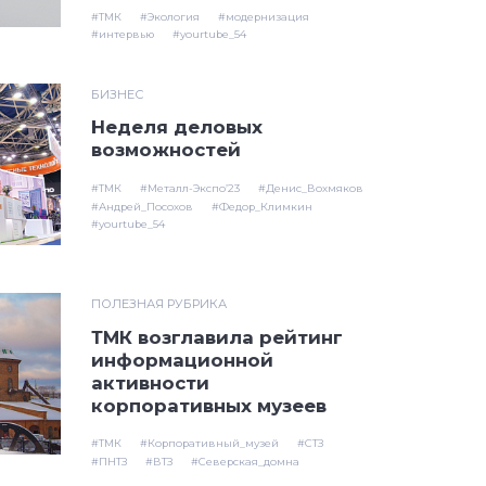
#ТМК
#Экология
#модернизация
#интервью
#yourtube_54
БИЗНЕС
Неделя деловых
возможностей
#ТМК
#Металл-Экспо’23
#Денис_Вохмяков
#Андрей_Посохов
#Федор_Климкин
#yourtube_54
ПОЛЕЗНАЯ РУБРИКА
ТМК возглавила рейтинг
информационной
активности
корпоративных музеев
#ТМК
#Корпоративный_музей
#СТЗ
#ПНТЗ
#ВТЗ
#Северская_домна