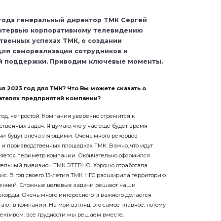
года генеральный директор ТМК Сергей
интервью корпоративному телевидению
твенных успехах ТМК, о создании
ля самореализации сотрудников и
й поддержки. Приводим ключевые моменты.
был 2023 год для ТМК? Что Вы можете сказать о
ателях предприятий компании?
год, непростой. Компания уверенно стремится к
твенных задач. Я думаю, что у нас еще будет время
они будут впечатляющими. Очень много рекордов
 и производственных площадках ТМК. Важно, что идут
няется периметр компании. Окончательно оформился
ельный дивизион ТМК ЭТЕРНО. Хорошо отработала
с. В год своего 15-летия ТМК НГС расширила территорию
еренней. Сложные целевые задачи решают наши
екорды. Очень много интересного и важного делается
ают в компании. На мой взгляд, это самое главное, потому
лективом: все трудности мы решаем вместе.