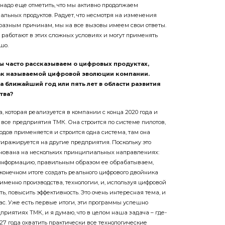
 надо еще отметить, что мы активно продолжаем
льных продуктов. Радует, что несмотря на изменения
 разным причинам, мы на все вызовы имеем свои ответы.
 работают в этих сложных условиях и могут применять
шо.
ы часто рассказываем о цифровых продуктах,
ак называемой цифровой эволюции компании.
а ближайший год или пять лет в области развития
тва?
, которая реализуется в компании с конца 2020 года и
 все предприятия ТМК. Она строится по системе пилотов,
водов применяется и строится одна система, там она
тиражируется на другие предприятия. Поскольку это
снована на нескольких принципиальных направлениях:
нформацию, правильным образом ее обрабатываем,
 конечном итоге создать реального цифрового двойника
а именно производства, технологии, и, используя цифровой
ть, повысить эффективность. Это очень интересная тема, и
ас. Уже есть первые итоги, эти программы успешно
приятиях ТМК, и я думаю, что в целом наша задача – где-
2027 года охватить практически все технологические