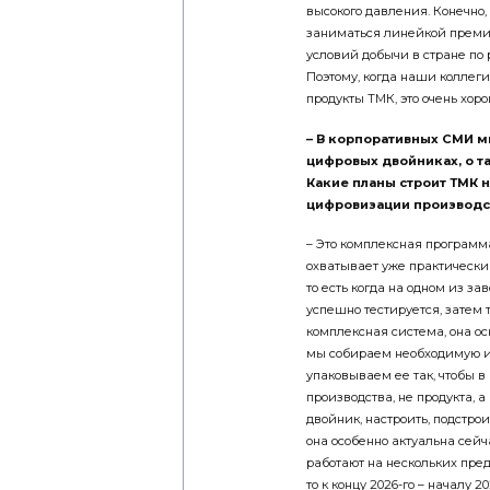
высокого давления. Конечно,
заниматься линейкой премиа
условий добычи в стране по
Поэтому, когда наши коллеги
продукты ТМК, это очень хоро
– В корпоративных СМИ м
цифровых двойниках, о т
Какие планы строит ТМК н
цифровизации производс
– Это комплексная программа
охватывает уже практически
то есть когда на одном из за
успешно тестируется, затем 
комплексная система, она о
мы собираем необходимую и
упаковываем ее так, чтобы в
производства, не продукта, 
двойник, настроить, подстрои
она особенно актуальна сейч
работают на нескольких пред
то к концу 2026-го – началу 