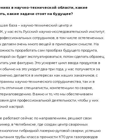
ениях в научно-технической области, какие
ть, какие задачи стоят на будущее?
рошая база – научно-технический центр и
, у нас есть Русский научно-исследовательский институт,
рофессиональных сотрудников, в том числе остепененных.
мы делаем очень много вещей в прикладном смысле. На
жность проработать сам прообраз будущего продукта,
которой он будет эксплуатироваться, потом сделать образец,
ытать уже фактурно. Это ускоряет цикл ввода продуктов в
 обычно на это уходит два-три года, у нас получается за
конечно, делается в интересах как наших заказчиков, с
раммы научно-технического сотрудничества, так и в
сть отличные специалисты, компетенции по сварке,
атериаловедению. Важно и то, что мы обеспечиваем
овия для профессиональной деятельности, чтобы у них
чий настрой.
е работают сейчас по направлениям, решают свои
ример, в Челябинске, где создан центр сварочных
технологии гибридной лазерно-дуговой сварки, успешно
тания трубы класса прочности К70 для газопроводов