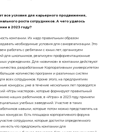
ет все условия для карьерного продвижения,
нального роста сотрудников. А чего удалось
нии в 2023 году?
нность компании. Их надо правильным образом
создавать необходимые условия для самореализации. Это
аем работать с ребятами с юных лет, организуем
тий для школьников, реализуем профориентационные
ных учреждениях. Для «новичков» в компании действуют
вничества, разработанные Корпоративным университетом
 большое количество программ и различных систем
для всех сотрудников. Кроме этого, на предприятиях
ные конкурсы, уже в течение нескольких лет проводятся
сий «Игры мастеров», которые формируют правильный
мимо наших работников, в «Играх» в 2023 году приняли
пециальных учебных заведений. Участие в таких
аботников навыки, которые потом можно представлять на
х конкурсах. Есть площадка корпоративного форума
участие сотрудники, которые достигли определенного
 им есть что предложить компании для