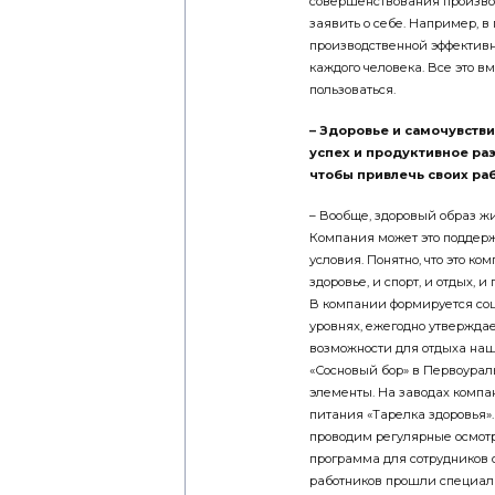
совершенствования производ
заявить о себе. Например,
производственной эффектив
каждого человека. Все это в
пользоваться.
– Здоровье и самочувств
успех и продуктивное раз
чтобы привлечь своих р
– Вообще, здоровый образ жи
Компания может это поддерж
условия. Понятно, что это ко
здоровье, и спорт, и отдых, 
В компании формируется со
уровнях, ежегодно утвержда
возможности для отдыха наш
«Сосновый бор» в Первоураль
элементы. На заводах комп
питания «Тарелка здоровья»
проводим регулярные осмотр
программа для сотрудников 
работников прошли специал