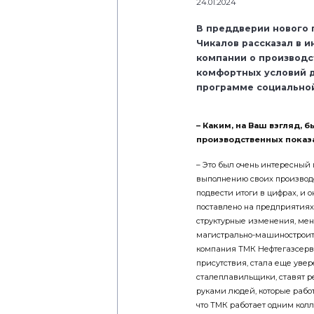
24.01.2024
В преддверии нового 
Чикалов рассказал в 
компании о производс
комфортных условий д
программе социально
– Каким, на Ваш взгляд, 
производственных показ
– Это был очень интересный 
выполнению своих производс
подвести итоги в цифрах, и 
поставлено на предприятиях
структурные изменения, ме
магистрально-машиностроит
компания ТМК Нефтегазсерви
присутствия, стала еще ув
сталеплавильщики, ставят р
руками людей, которые работ
что ТМК работает одним кол