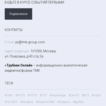
БУДЬТЕ В КУРСЕ СОБЫТИЙ ПЕРВЫМИ
Подписаться
КОНТАКТЫ
E-mail:
pr@tmk-group.com
Адрес редакции:
101000, Москва,
ул. Покровка, д.40 стр.2а
«Трубник Онлайн
– информационно-аналитическая
медиаплатформа ТМК
ТЕГИ
#ТМК
#ПНТЗ
#ЧТПЗ
#СТЗ
#НашиЛюди
#СинТЗ
#ВТЗ
#спорт
#ТАГМЕТ
#История
#НовостиТМК
#Отрасль
#футбол