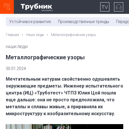
Неделя с ТМК. Выпуск №27 (225)
0:00
/
11:03
Устойчивое развитие
Производственные тренды
Перед
Главная
Наши люди
Металлографические узоры
НАШИ ЛЮДИ
Металлографические узоры
30.01.2024
Мечтательным натурам свойственно одушевлять
окружающие предметы. Инженер испытательного
центра (ИЦ) «Труботест» ЧТПЗ Юлия Цой пошла
еще дальше: она не просто предположила, что
металлы и сплавы живые, а приравняла их
микроструктуру к изобразительному искусству.