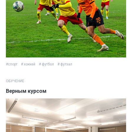
#спорт
# хоккей
# футбол
# футзал
ОБУЧЕНИЕ
Верным курсом