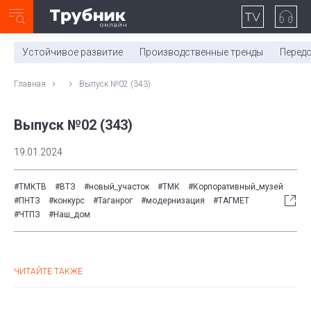
Неделя с ТМК. Выпуск №27 (225)
0:00
/
11:03
Устойчивое развитие
Производственные тренды
Перед
Главная
Выпуск №02 (343)
Выпуск №02 (343)
19.01.2024
#ТМКТВ
#ВТЗ
#новый_участок
#ТМК
#Корпоративный_музей
#ПНТЗ
#конкурс
#Таганрог
#модернизация
#ТАГМЕТ
#ЧТПЗ
#Наш_дом
ЧИТАЙТЕ ТАКЖЕ