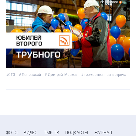
#СТЗ
# Полевской
# Дмитрий_Марков
# торжественная_встреча
ФОТО
ВИДЕО
ТМК ТВ
ПОДКАСТЫ
ЖУРНАЛ