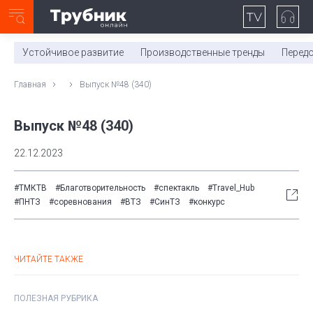
Неделя с ТМК. Выпуск №27 (225)
0:00
/
11:03
Устойчивое развитие
Производственные тренды
Перед
Главная
Выпуск №48 (340)
Выпуск №48 (340)
22.12.2023
#ТМКТВ
#Благотворительность
#спектакль
#Travel_Hub
#ПНТЗ
#соревнования
#ВТЗ
#СинТЗ
#конкурс
ЧИТАЙТЕ ТАКЖЕ
ПОЛЕЗНАЯ РУБРИКА