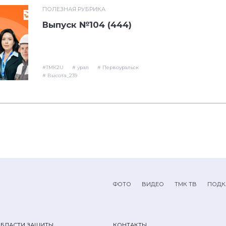
ПОЛЕЗНАЯ РУБРИКА
Выпуск №104 (444)
#ТМК2U
# урал
# Первоуральск
# Высота_239
ФОТО
ВИДЕО
ТМК ТВ
ПОДК
ОБЛАСТИ ЗАЩИТЫ
КОНТАКТЫ