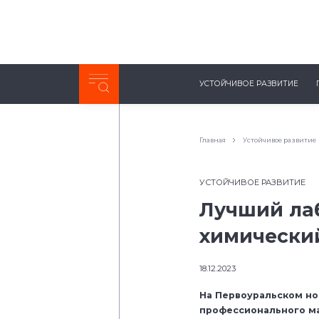
Неделя с ТМК. Выпуск №27 (225)
УСТОЙЧИВОЕ РАЗВИТИЕ
0:00
/
11:03
Главная
Устойчивое развитие
УСТОЙЧИВОЕ РАЗВИТИЕ
Лучший ла
химически
18.12.2023
На Первоуральском но
профессионального ма