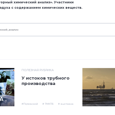
орный химический анализ». Участники
здуха с содержанием химических веществ.
еский_анализ
ПОЛЕЗНАЯ РУБРИКА
У истоков трубного
производства
#Полевской
# ТМКТВ
# выставка