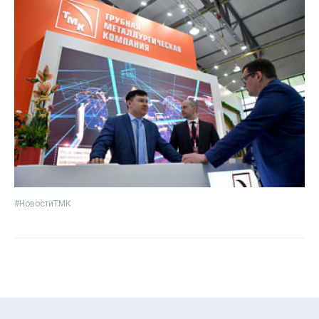
#НовостиТМК