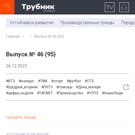
Неделя с ТМК. Выпуск №27 (225)
0:00
/
11:03
Устойчивое развитие
Производственные тренды
Перед
Главная
Выпуск № 46 (95)
Выпуск № 46 (95)
06.12.2023
#ВТЗ
#конкурс
#ТМК
#спорт
#футбол
#СТЗ
#Щедрый_вторник
#ПНТЗ
#помощь
#День_матери
#цифра_недели
#ТАГМЕТ
#Производство
#ЧТПЗ
#НашиЛюди
ЧИТАЙТЕ ТАКЖЕ
УСТОЙЧИВОЕ РАЗВИТИЕ