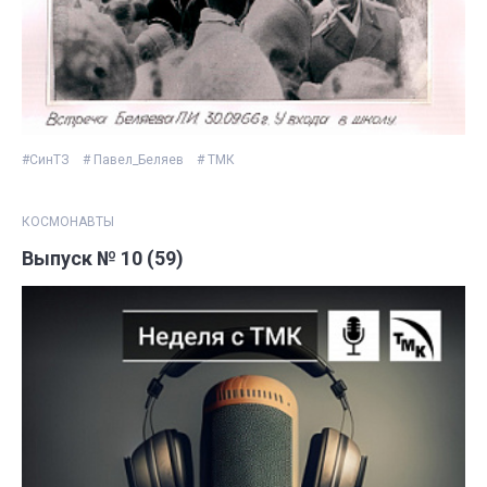
#СинТЗ
# Павел_Беляев
# ТМК
КОСМОНАВТЫ
Выпуск № 10 (59)