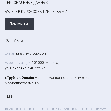
ПЕРСОНАЛЬНЫХ ДАННЫХ
БУДЬТЕ В КУРСЕ СОБЫТИЙ ПЕРВЫМИ
Подписаться
КОНТАКТЫ
E-mail:
pr@tmk-group.com
Адрес редакции:
101000, Москва,
ул. Покровка, д.40 стр.2а
«Трубник Онлайн
– информационно-аналитическая
медиаплатформа ТМК
ТЕГИ
#ТМК
#ПНТЗ
#ЧТПЗ
#СТЗ
#НашиЛюди
#СинТЗ
#ВТЗ
#спорт