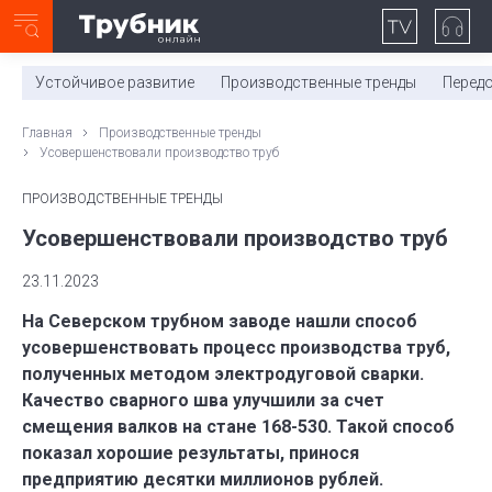
Неделя с ТМК. Выпуск №27 (225)
0:00
/
11:03
Устойчивое развитие
Производственные тренды
Перед
Главная
Производственные тренды
Усовершенствовали производство труб
ПРОИЗВОДСТВЕННЫЕ ТРЕНДЫ
Усовершенствовали производство труб
23.11.2023
На Северском трубном заводе нашли способ
усовершенствовать процесс производства труб,
полученных методом электродуговой сварки.
Качество сварного шва улучшили за счет
смещения валков на стане 168-530. Такой способ
показал хорошие результаты, принося
предприятию десятки миллионов рублей.