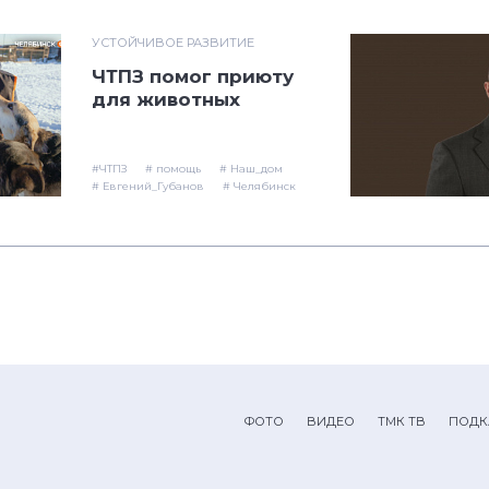
УСТОЙЧИВОЕ РАЗВИТИЕ
ЧТПЗ помог приюту
для животных
#ЧТПЗ
# помощь
# Наш_дом
# Евгений_Губанов
# Челябинск
ФОТО
ВИДЕО
ТМК ТВ
ПОДК