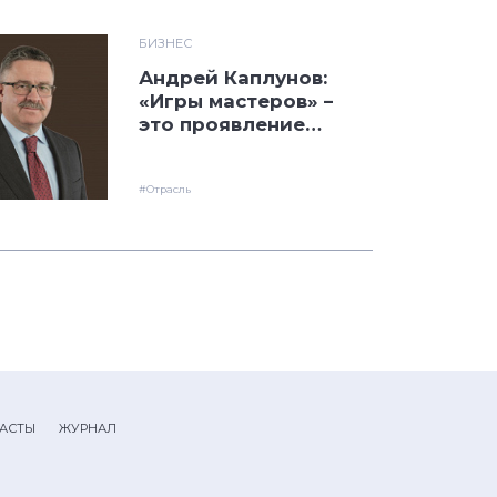
БИЗНЕС
Андрей Каплунов:
«Игры мастеров» –
это проявление
нашего уважения к
рабочим
специальностям»
#Отрасль
АСТЫ
ЖУРНАЛ