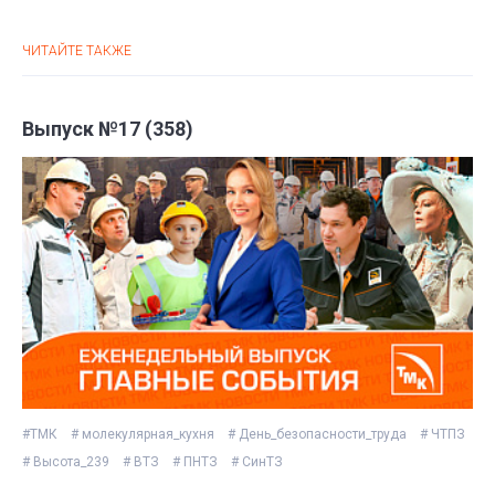
ЧИТАЙТЕ ТАКЖЕ
Выпуск №17 (358)
#ТМК
# молекулярная_кухня
# День_безопасности_труда
# ЧТПЗ
# Высота_239
# ВТЗ
# ПНТЗ
# СинТЗ