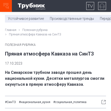
Неделя с ТМК. Выпуск №27 (225)
0:00
/
11:03
Устойчивое развитие
Производственные тренды
Перед
Главная
Полезная рубрика
Пряная атмосфера Кавказа на СинТЗ
ПОЛЕЗНАЯ РУБРИКА
Пряная атмосфера Кавказа на СинТЗ
17.10.2023
На Синарском трубном заводе прошел день
национальной кухни. Десятки металлургов смогли
окунуться в пряную атмосферу Кавказа.
#СинТЗ
#национальная_кухня
#социальная_политика