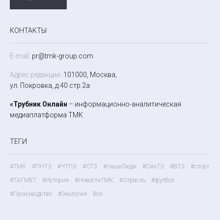
КОНТАКТЫ
E-mail:
pr@tmk-group.com
Адрес редакции:
101000, Москва,
ул. Покровка, д.40 стр.2а
«Трубник Онлайн
– информационно-аналитическая
медиаплатформа ТМК
ТЕГИ
#ТМК
#ПНТЗ
#ЧТПЗ
#СТЗ
#НашиЛюди
#СинТЗ
#ВТЗ
#спорт
#ТАГМЕТ
#История
#НовостиТМК
#Отрасль
#футбол
#Производство
#Экология
Все