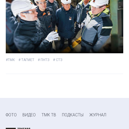
#ТМК
# ТАГМЕТ
# ПНТЗ
# СТЗ
ФОТО
ВИДЕО
ТМК ТВ
ПОДКАСТЫ
ЖУРНАЛ