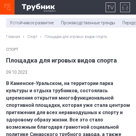
Неделя с ТМК. Выпуск №27 (225)
0:00
/
11:03
Устойчивое развитие
Производственные тренды
Перед
Главная
Спорт
Площадка для игровых видов спорта
СПОРТ
Площадка для игровых видов спорта
09.10.2023
В Каменске-Уральском, на территории парка
культуры и отдыха трубников, состоялась
церемония открытия многофункциональной
спортивной площадки, которая уже стала центром
притяжения для всех неравнодушных к спорту и
здоровому образу жизни. Все это стало
возможным благодаря грамотной социальной
политике Синарского трубного завода, а также