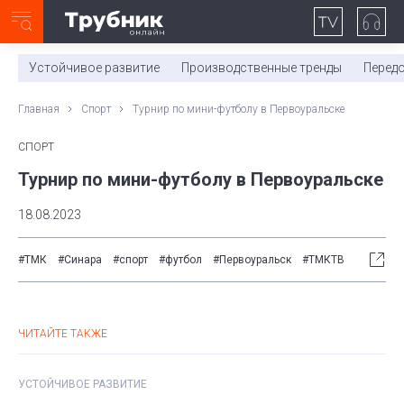
Неделя с ТМК. Выпуск №27 (225)
0:00
/
11:03
Устойчивое развитие
Производственные тренды
Перед
Главная
Спорт
Турнир по мини-футболу в Первоуральске
СПОРТ
Турнир по мини-футболу в Первоуральске
18.08.2023
#ТМК
#Синара
#спорт
#футбол
#Первоуральск
#ТМКТВ
ЧИТАЙТЕ ТАКЖЕ
УСТОЙЧИВОЕ РАЗВИТИЕ