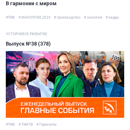
В гармонии с миром
#ТМК
# ИННОПРОМ_2023
# производство
# экология
# кадры
УСТОЙЧИВОЕ РАЗВИТИЕ
Выпуск №38 (378)
#ТМК
# ТМКТВ
# Горизонты