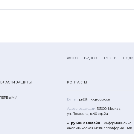
ФОТО
ВИДЕО
ТМК ТВ
ПОДК
ОБЛАСТИ ЗАЩИТЫ
КОНТАКТЫ
 ПЕРВЫМИ
E-mail:
pr@tmk-group.com
Адрес редакции:
101000, Москва,
ул. Покровка, д.40 стр.2а
«Трубник Онлайн
– информационно-
аналитическая медиаплатформа ТМК