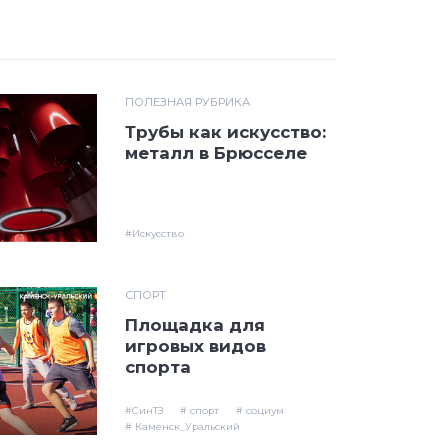
ПОЛЕЗНАЯ РУБРИКА
Трубы как искусство:
металл в Брюсселе
#Искусство
СПОРТ
Площадка для
игровых видов
спорта
#СинТЗ
# спорт
# социум
# Каменск_Уральский