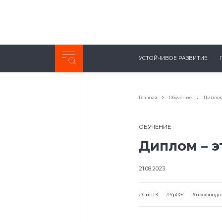
Неделя с ТМК. Выпуск №27 (225)
УСТОЙЧИВОЕ РАЗВИТИЕ
0:00
/
11:03
Главная
Обучение
Диплом
ОБУЧЕНИЕ
Диплом – э
21.08.2023
#СинТЗ
#УрФУ
#профподг