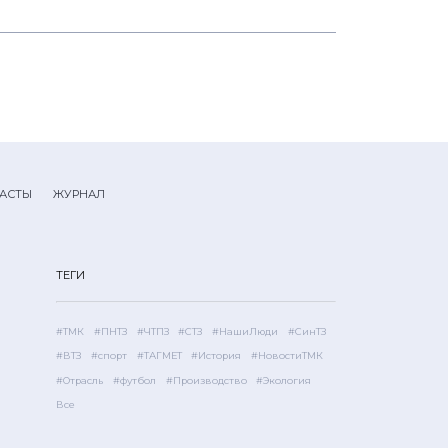
АСТЫ
ЖУРНАЛ
ТЕГИ
#ТМК
#ПНТЗ
#ЧТПЗ
#СТЗ
#НашиЛюди
#СинТЗ
#ВТЗ
#спорт
#ТАГМЕТ
#История
#НовостиТМК
#Отрасль
#футбол
#Производство
#Экология
Все