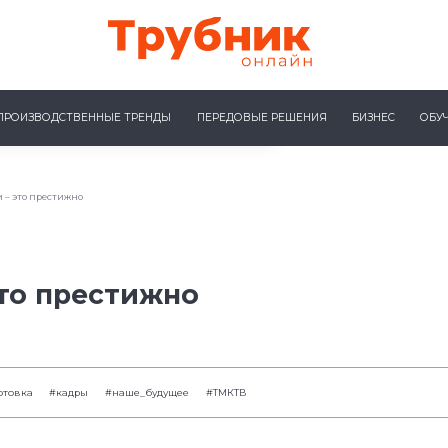
ПРОИЗВОДСТВЕННЫЕ ТРЕНДЫ
ПЕРЕДОВЫЕ РЕШЕНИЯ
БИЗНЕС
ОБУ
 – это престижно
то престижно
отовка
#кадры
#наше_будущее
#ТМКТВ