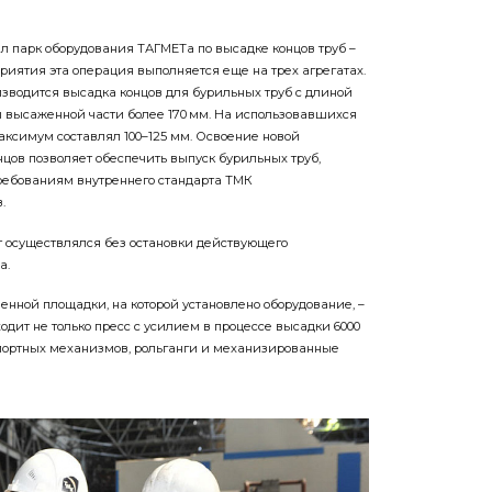
 парк оборудования ТАГМЕТа по высадке концов труб –
риятия эта операция выполняется еще на трех агрегатах.
зводится высадка концов для бурильных труб с длиной
 высаженной части более 170 мм. На использовавшихся
ксимум составлял 100–125 мм. Освоение новой
цов позволяет обеспечить выпуск бурильных труб,
ебованиям внутреннего стандарта ТМК
.
 осуществлялся без остановки действующего
а.
нной площадки, на которой установлено оборудование, –
 входит не только пресс с усилием в процессе высадки 6000
спортных механизмов, рольганги и механизированные