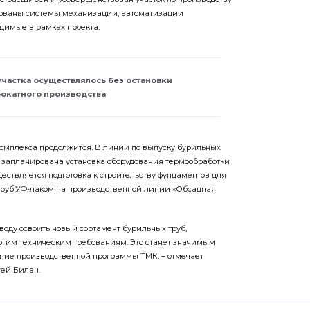
ированы системы механизации, автоматизации
одимые в рамках проекта.
участка осуществлялось без остановки
окатного производства
омплекса продолжится. В линии по выпуску бурильных
 запланирована установка оборудования термообработки
ествляется подготовка к строительству фундаментов для
труб УФ-лаком на производственной линии «Обсадная
воду освоить новый сортамент бурильных труб,
огим техническим требованиям. Это станет значимым
ние производственной программы ТМК, – отмечает
ей Билан.