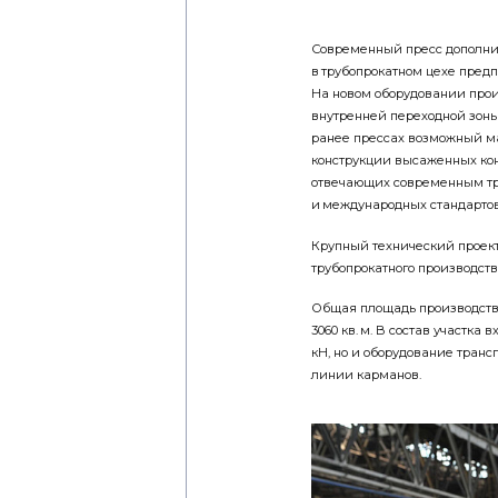
Современный пресс дополнил
в трубопрокатном цехе предп
На новом оборудовании прои
внутренней переходной зоны
ранее прессах возможный ма
конструкции высаженных кон
отвечающих современным тр
и международных стандартов
Крупный технический проект
трубопрокатного производств
Общая площадь производстве
3060 кв. м. В состав участка
кН, но и оборудование тран
линии карманов.