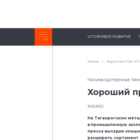
Неделя с ТМК. Выпуск №27 (225)
УСТОЙЧИВОЕ РАЗВИТИЕ
0:00
/
11:03
Главная
Журнал YourTube. №3 
ПРОИЗВОДСТВЕННЫЕ ТРЕ
Хороший п
10.10.2022
На Таганрогском мета
в промышленную эксп
пресса высадки концо
расширить сортамент 