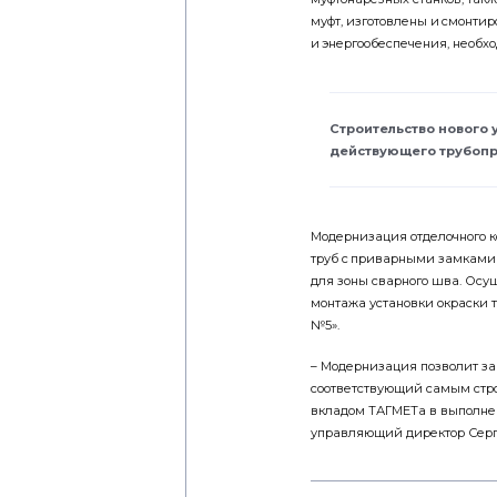
муфт, изготовлены и смонт
и энергообеспечения, необх
Строительство нового 
действующего трубопр
Модернизация отделочного к
труб с приварными замками
для зоны сварного шва. Осущ
монтажа установки окраски 
№5».
– Модернизация позволит за
соответствующий самым стр
вкладом ТАГМЕТа в выполне
управляющий директор Серг