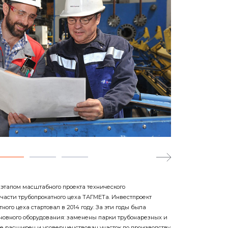
 этапом масштабного проекта технического
части трубопрокатного цеха ТАГМЕТа. Инвестпроект
ного цеха стартовал в 2014 году. За эти годы была
овного оборудования: заменены парки трубонарезных и
же расширен и усовершенствован участок по производству