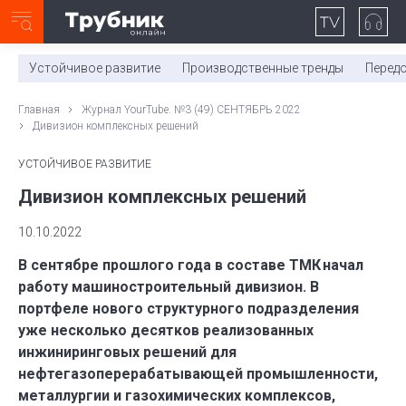
Неделя с ТМК. Выпуск №27 (225)
0:00
/
11:03
Устойчивое развитие
Производственные тренды
Перед
Главная
Журнал YourTube. №3 (49) СЕНТЯБРЬ 2022
Дивизион комплексных решений
УСТОЙЧИВОЕ РАЗВИТИЕ
Дивизион комплексных решений
10.10.2022
В сентябре прошлого года в составе ТМК начал
работу машиностроительный дивизион. В
портфеле нового структурного подразделения
уже несколько десятков реализованных
инжиниринговых решений для
нефтегазоперерабатывающей промышленности,
металлургии и газохимических комплексов,