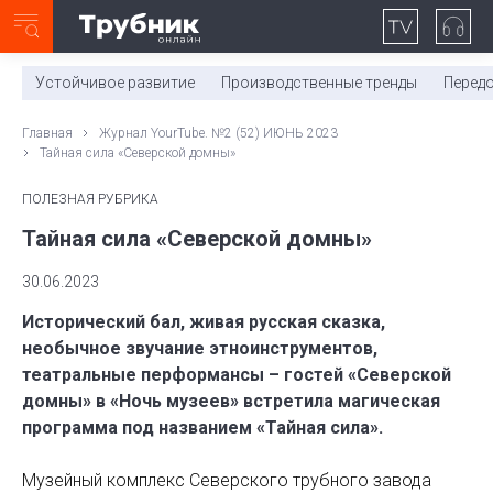
Неделя с ТМК. Выпуск №27 (225)
0:00
/
11:03
Устойчивое развитие
Производственные тренды
Перед
Главная
Журнал YourTube. №2 (52) ИЮНЬ 2023
Тайная сила «Северской домны»
ПОЛЕЗНАЯ РУБРИКА
Тайная сила «Северской домны»
30.06.2023
Исторический бал, живая русская сказка,
необычное звучание этноинструментов,
театральные перформансы – гостей «Северской
домны» в «Ночь музеев» встретила магическая
программа под названием «Тайная сила».
Музейный комплекс Северского трубного завода