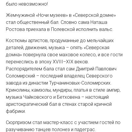
было невозможно!
Жемчужиной «Ночи музеев» в «Северской домне»
стал общественный бал. Словно сама Наташа
Ростова приехала в Полевской исполнить вальс.
Костюмы артистов, продуманные до мельчайших
деталей, движения, музыка – опять «Северская
домна» повернула свое маховое колесо, и все гости
перенеслись в эпоху XVIII–XIX веков.
Распорядителем бала стал сам Дмитрий Павлович
Соломирский – последний владелец Северского
завода из династии Турчаниновых-Соломирских.
Кринолины, камзолы, мундиры, платья в стиле ампир,
музыка Чайковского и Бетховена – настоящий
аристократический бал в стенах старой кричной
фабрики.
Сюрпризом стал мастер-класс с участием гостей по
разучиванию танцев полонез и падеграс.