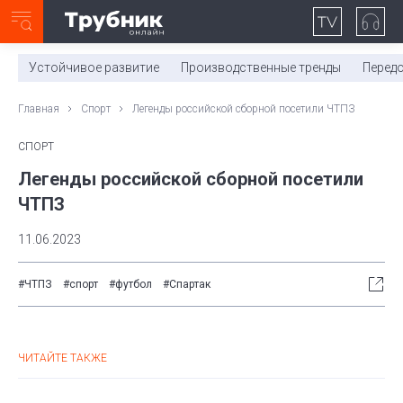
Неделя с ТМК. Выпуск №27 (225)
0:00
/
11:03
Устойчивое развитие
Производственные тренды
Перед
Главная
Спорт
Легенды российской сборной посетили ЧТПЗ
СПОРТ
Легенды российской сборной посетили
ЧТПЗ
11.06.2023
#ЧТПЗ
#спорт
#футбол
#Спартак
ЧИТАЙТЕ ТАКЖЕ