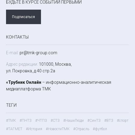
БУДЬТЕ В КУРСЕ СОБЫТИЙ ПЕРВЫМИ
Подписаться
КОНТАКТЫ
E-mail:
pr@tmk-group.com
Адрес редакции:
101000, Москва,
ул. Покровка, д.40 стр.2а
«Трубник Онлайн
– информационно-аналитическая
медиаплатформа ТМК
ТЕГИ
#ТМК
#ПНТЗ
#ЧТПЗ
#СТЗ
#НашиЛюди
#СинТЗ
#ВТЗ
#спорт
#ТАГМЕТ
#История
#НовостиТМК
#Отрасль
#футбол