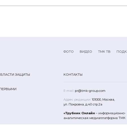
ФОТО
ВИДЕО
ТМК ТВ
ПОДК
ОБЛАСТИ ЗАЩИТЫ
КОНТАКТЫ
 ПЕРВЫМИ
E-mail:
pr@tmk-group.com
Адрес редакции:
101000, Москва,
ул. Покровка, д.40 стр.2а
«Трубник Онлайн
– информационно-
аналитическая медиаплатформа ТМК