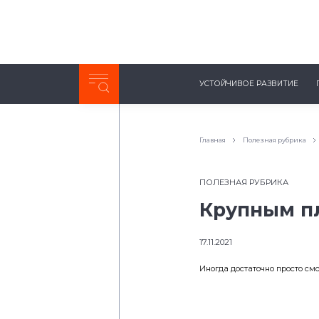
Неделя с ТМК. Выпуск №27 (225)
УСТОЙЧИВОЕ РАЗВИТИЕ
0:00
/
11:03
Главная
Полезная рубрика
ПОЛЕЗНАЯ РУБРИКА
Крупным п
17.11.2021
Иногда достаточно просто смот