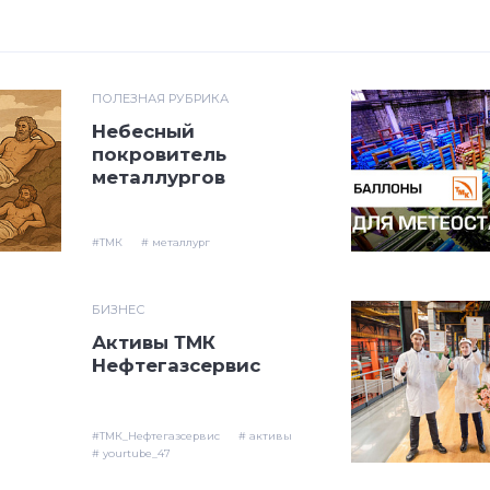
ПОЛЕЗНАЯ РУБРИКА
Небесный
покровитель
металлургов
#ТМК
# металлург
БИЗНЕС
Активы ТМК
Нефтегазсервис
#ТМК_Нефтегазсервис
# активы
# yourtube_47