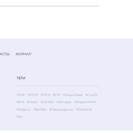
АСТЫ
ЖУРНАЛ
ТЕГИ
#ТМК
#ПНТЗ
#ЧТПЗ
#СТЗ
#НашиЛюди
#СинТЗ
#ВТЗ
#спорт
#ТАГМЕТ
#История
#НовостиТМК
#Отрасль
#футбол
#Производство
#Экология
Все