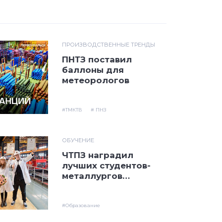
ПРОИЗВОДСТВЕННЫЕ ТРЕНДЫ
ПНТЗ поставил
баллоны для
метеорологов
#ТМКТВ
# ПНЗ
ОБУЧЕНИЕ
ЧТПЗ наградил
лучших студентов-
металлургов
корпоративной
стипендией имени
Якова Осадчего
#Образование