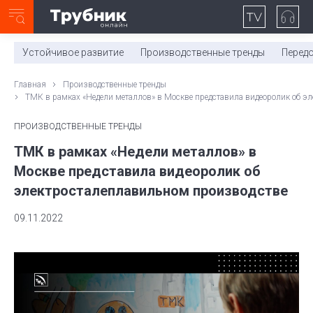
Неделя с ТМК. Выпуск №27 (225)
0:00
/
11:03
Устойчивое развитие
Производственные тренды
Перед
Главная
Производственные тренды
ТМК в рамках «Недели металлов» в Москве представила видеоролик об э
ПРОИЗВОДСТВЕННЫЕ ТРЕНДЫ
ТМК в рамках «Недели металлов» в
Москве представила видеоролик об
электросталеплавильном производстве
09.11.2022