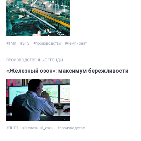
#ТМК
#ВТЗ
#производство
#чемпионат
ПРОИЗВОДСТВЕННЫЕ ТРЕНДЫ
«Железный озон»: максимум бережливости
#ПНТЗ
#Железный_озон
#производство