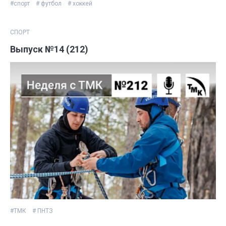
#спорт
# футбол
# хоккей
СПОРТ
Выпуск №14 (212)
#ТМК
# ПНТЗ