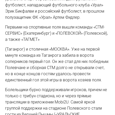
футболист, нападающий футбольного клуба «Урал»
Эрик Бикфалви и российский футболист, в прошлом
полузащитник ФК «Урал» Артем Фидлер.
Первыми на спортивные поля вышли команды «СТМ-
СЕРВИС» (Екатеринбург) и «ПОЛЕВСКОЙ» (Полевской),
а также «ТАГМЕТ»
(Таганрог) и столичная «МОСКВА». Уже на первой
минуте команда из Таганрога забила в ворота
соперников первый гол. Он же стал для них победным.
Полевчане и сборная СТМ долго не открывали счет,
но в конце концов гостям удалось провести
единственный гол этой игры в ворота хозяев поля.
Болельщики бурно поддерживали игроков, причем не
только с трибун стадиона, но и через прямые
трансляции в приложении Mobi2U. Самой яркой
группой поддержки на стадионе Полевского стали
гости из Верхней Пышмы («УРАЛЬСКИЕ