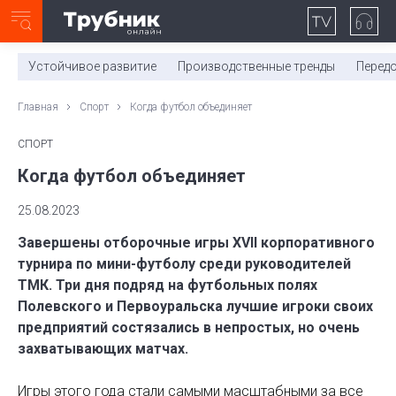
Неделя с ТМК. Выпуск №27 (225)
0:00
/
11:03
Устойчивое развитие
Производственные тренды
Перед
Главная
Спорт
Когда футбол объединяет
СПОРТ
Когда футбол объединяет
25.08.2023
Завершены отборочные игры ХVII корпоративного
турнира по мини-футболу среди руководителей
ТМК. Три дня подряд на футбольных полях
Полевского и Первоуральска лучшие игроки своих
предприятий состязались в непростых, но очень
захватывающих матчах.
Игры этого года стали самыми масштабными за все