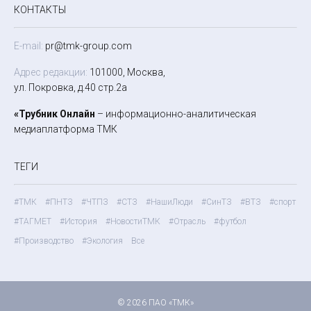
КОНТАКТЫ
E-mail:
pr@tmk-group.com
Адрес редакции:
101000, Москва,
ул. Покровка, д.40 стр.2а
«Трубник Онлайн
– информационно-аналитическая
медиаплатформа ТМК
ТЕГИ
#ТМК
#ПНТЗ
#ЧТПЗ
#СТЗ
#НашиЛюди
#СинТЗ
#ВТЗ
#спорт
#ТАГМЕТ
#История
#НовостиТМК
#Отрасль
#футбол
#Производство
#Экология
Все
© 2026 ПАО «ТМК»