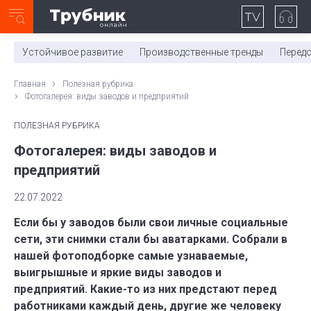
Неделя с ТМК. Выпуск №27 (225)
0:00
/
11:03
Устойчивое развитие
Производственные тренды
Перед
Главная
Полезная рубрика
Фотогалерея: виды заводов и предприятий
ПОЛЕЗНАЯ РУБРИКА
Фотогалерея: виды заводов и
предприятий
22.07.2022
Если бы у заводов были свои личные социальные
сети, эти снимки стали бы аватарками. Собрали в
нашей фотоподборке самые узнаваемые,
выигрышные и яркие виды заводов и
предприятий. Какие-то из них предстают перед
работниками каждый день, другие же человеку