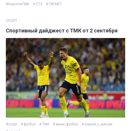
#НовостиТМК
# СТЗ
# ТАГМЕТ
СПОРТ
Спортивный дайджест с ТМК от 2 сентября
#спорт
# футбол
# ТМК
# мини_футбол
# хоккей_с_мячом