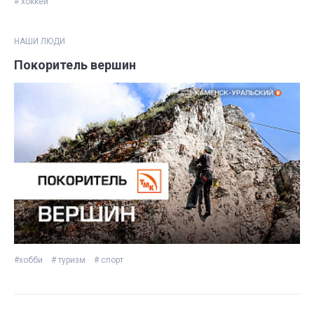
# хоккей
НАШИ ЛЮДИ
Покоритель вершин
#хобби
# туризм
# спорт