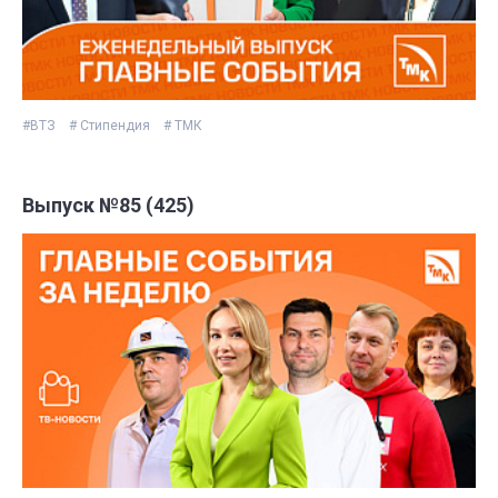
#ВТЗ
# Стипендия
# ТМК
Выпуск №85 (425)