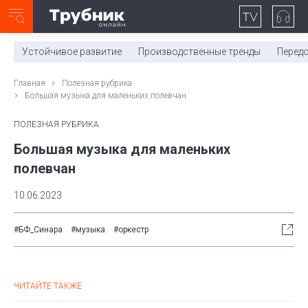
Неделя с ТМК. Выпуск №27 (225)
0:00
/
11:03
Устойчивое развитие
Производственные тренды
Перед
Главная
Полезная рубрика
Большая музыка для маленьких полевчан
ПОЛЕЗНАЯ РУБРИКА
Большая музыка для маленьких
полевчан
10.06.2023
#БФ_Синара
#музыка
#оркестр
ЧИТАЙТЕ ТАКЖЕ