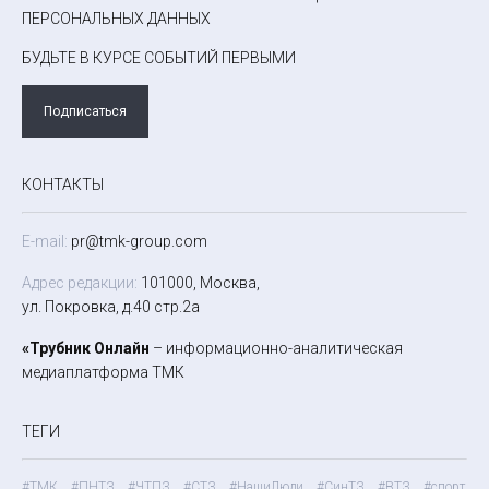
ПЕРСОНАЛЬНЫХ ДАННЫХ
БУДЬТЕ В КУРСЕ СОБЫТИЙ ПЕРВЫМИ
Подписаться
КОНТАКТЫ
E-mail:
pr@tmk-group.com
Адрес редакции:
101000, Москва,
ул. Покровка, д.40 стр.2а
«Трубник Онлайн
– информационно-аналитическая
медиаплатформа ТМК
ТЕГИ
#ТМК
#ПНТЗ
#ЧТПЗ
#СТЗ
#НашиЛюди
#СинТЗ
#ВТЗ
#спорт