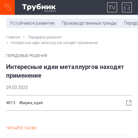
Неделя с ТМК. Выпуск №27 (225)
0:00
/
11:03
Устойчивое развитие
Производственные тренды
Перед
Главная
Передовые решения
Интересные идеи металлургов находят применение
ПЕРЕДОВЫЕ РЕШЕНИЯ
Интересные идеи металлургов находят
применение
29.03.2023
#ВТЗ
#Биржа_идей
ЧИТАЙТЕ ТАКЖЕ