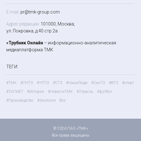
E-mail:
pr@tmk-group.com
Адрес редакции:
101000, Москва,
ул. Покровка, д.40 стр.2а
«Трубник Онлайн
– информационно-аналитическая
медиаплатформа ТМК
ТЕГИ
#ТМК
#ПНТЗ
#ЧТПЗ
#СТЗ
#НашиЛюди
#СинТЗ
#ВТЗ
#спорт
#ТАГМЕТ
#История
#НовостиТМК
#Отрасль
#футбол
#Производство
#Экология
Все
© 2026 ПАО «ТМК»
Все права защищены