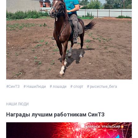
#СинТЗ
# НашиЛюди
# лошади
# спорт
# рысистые_бега
НАШИ ЛЮДИ
Награды лучшим работникам СинТЗ