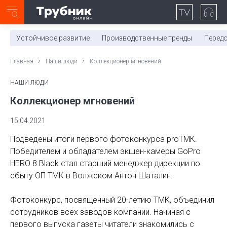
Неделя с ТМК. Выпуск №27 (225)
0:00
/
11:03
Устойчивое развитие
Производственные тренды
Перед
Главная
Наши люди
Коллекционер мгновений
НАШИ ЛЮДИ
Коллекционер мгновений
15.04.2021
Подведены итоги первого фотоконкурса proТМК.
Победителем и обладателем экшен-камеры GoPro
HERO 8 Black стал старший менеджер дирекции по
сбыту ОП ТМК в Волжском Антон Шаталин.
Фотоконкурс, посвященный 20-летию ТМК, объединил
сотрудников всех заводов компании. Начиная с
первого выпуска газеты читатели знакомились с