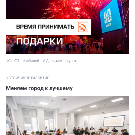
#СинТЗ
# юбилей
# День_металлурга
УСТОЙЧИВОЕ РАЗВИТИЕ
Меняем город к лучшему