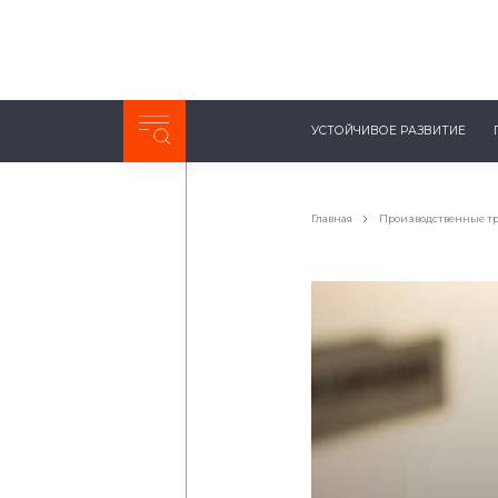
Неделя с ТМК. Выпуск №27 (225)
УСТОЙЧИВОЕ РАЗВИТИЕ
0:00
/
11:03
Главная
Производственные т