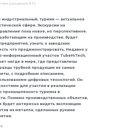
истем улучшений ВТЗ
 индустриальный, туризм — актуальное
стической сфере. Экскурсии на
равление пока новое, но перспективное.
 работающим на производстве, будет
предприятия, узнать о заводских
есть что продемонстрировать. Недавно у
о-информационный участок TubeHiTech,
нет нигде в мире, где представлены
разцы трубной продукции из самых
неты, с подробным описанием,
ользованием цифровых технологий. Он
ностями для участия в реализации
ю промышленного туризма в
ти. Помимо производственных объектов,
 будет интересно видеть экспозицию
ктов из металла, сделанных руками
ятия.
их