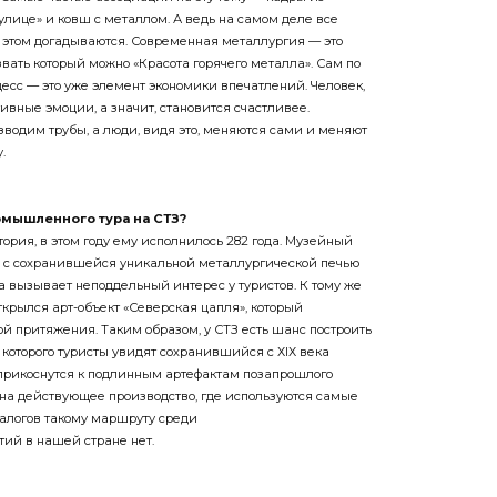
улице» и ковш с металлом. А ведь на самом деле все
б этом догадываются. Современная металлургия — это
звать который можно «Красота горячего металла». Сам по
есс — это уже элемент экономики впечатлений. Человек,
вные эмоции, а значит, становится счастливее.
зводим трубы, а люди, видя это, меняются сами и меняют
.
омышленного тура на СТЗ?
ория, в этом году ему исполнилось 282 года. Музейный
» с сохранившейся уникальной металлургической печью
ка вызывает неподдельный интерес у туристов. К тому же
открылся арт-объект «Северская цапля», который
ой притяжения. Таким образом, у СТЗ есть шанс построить
которого туристы увидят сохранившийся с ХIХ века
прикоснутся к подлинным артефактам позапрошлого
т на действующее производство, где используются самые
алогов такому маршруту среди
ий в нашей стране нет.