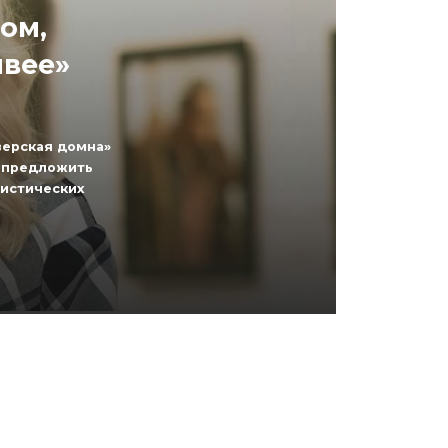
ом,
ивее»
верская домна»
т предложить
ристических