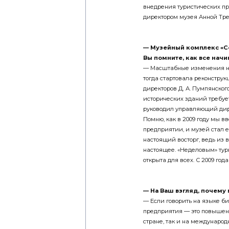
внедрения туристических п
директором музея Анной Тре
— Музейный комплекс «Се
Вы помните, как все
начи
— Масштабные изменения на
тогда стартовала реконстру
директоров Д. А. Пумпянского
исторических зданий требует
руководил управляющий дирек
Помню, как в 2009 году мы 
предприятии, и музей стал е
настоящий восторг, ведь из 
настоящее. «Неделовым» тур
открыта для всех. С 2009 года
— На Ваш взгляд, почем
— Если говорить на языке б
предприятия — это повышен
стране, так и на международ
способствует созданию дове