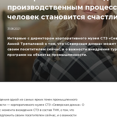
производственным процесс
человек становится счастл
31.08.2021
Интервью с директором корпоративного музея СТЗ «Се
Анной Трепаловой о том, что «Северская домна» може
своим посетителем сейчас, и о важности внедрения ту
программ на объектах промышленности.
ждения одной из самых ярких точек промышленного
асти — корпоративного музея СТЗ «Северская домна». О
с момента вхождения СТЗ в состав ТМК, о том, что
едложить своим посетителем сейчас, и о важности