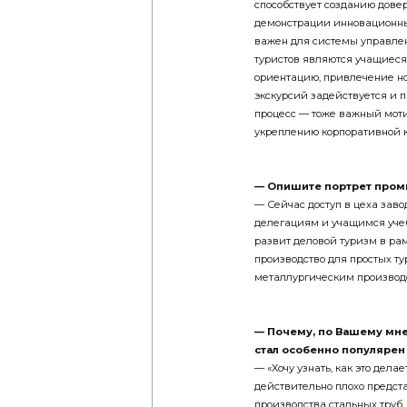
демонстрации инновационны
важен для системы управлен
туристов являются учащиеся
ориентацию, привлечение н
экскурсий задействуется и п
процесс — тоже важный мот
укреплению корпоративной к
—
Опишите портрет промы
— Сейчас доступ в цеха зав
делегациям и учащимся учеб
развит деловой туризм в ра
производство для простых ту
металлургическим производс
—
Почему, по Вашему мн
стал особенно популяре
— «Хочу узнать, как это дел
действительно плохо предст
производства стальных труб