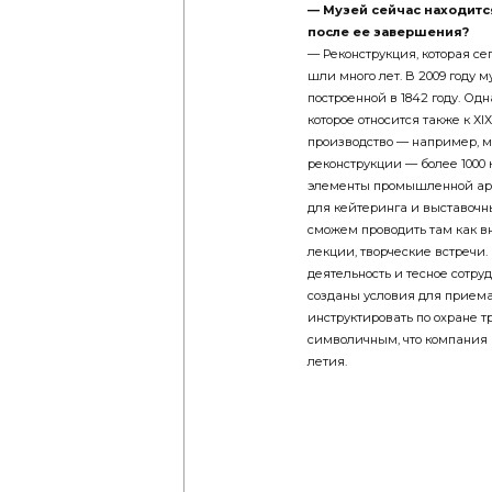
—
Музей сейчас находитс
после ее завершения?
— Реконструкция, которая сег
шли много лет. В 2009 году 
построенной в 1842 году. Од
которое относится также к Х
производство — например, 
реконструкции — более 1000 
элементы промышленной архи
для кейтеринга и выставочн
сможем проводить там как в
лекции, творческие встречи
деятельность и тесное сотру
созданы условия для прием
инструктировать по охране 
символичным, что компания 
летия.