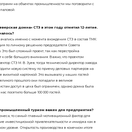
рограмм на объектах промышленности мы поговорили с
паловой.
верская домна» СТЗ в этом году отметил 12-летие.
налось?
чались именно с момента вхождения СТЗ в состав ТМК:
кция по личному решению председателя Совета
. Это был сложный проект, так как перестройка
 к себе большого внимания. Важно, что проектом
тор СТЗ М. В. Зуев, тогда технический директор завода.
вводили новую систему по приему деловых партнеров на
е визитной карточкой. Это вызывало у наших гостей
великого прошлого они попадали в великое
истам доступ в цеха был ограничен, однако домна была
 нас посетило больше 100 000 гостей.
у промышленный туризм важен для предприятия?
изнеса, то самый главный мотивационный фактор для
ие инвестиционной привлекательности и имиджа как в
ном уровне. Открытость производства в конечном итоге
рия потребителя к продукции, продвижению ее на рынок,