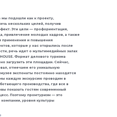
 мы подошли как к проекту,
чь нескольких целей, получив
фект. Эти цели — профориентация,
, привлечение молодых кадров, а также
и применения и повышения
ктов, которые у нас открылись после
ости, речь идет о мультимедийных залах
O HOUSE. Формат делового туризма
но загрузить эти площадки. Сейчас,
овал, отмечаем его уникальную
в музее экспонаты постоянно находятся
о мы каждую экскурсию проводим в
ботающего производства, где все в
овы показать гостям современный
есс. Поэтому промтуризм — это
 компании, уровня культуры
в