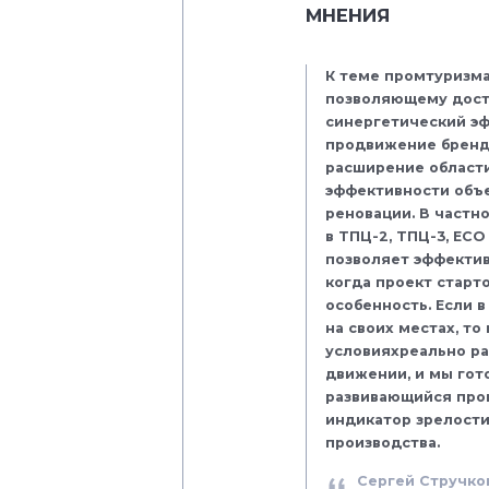
МНЕНИЯ
К теме промтуризма
позволяющему дости
синергетический эф
продвижение бренда
расширение област
эффективности объе
реновации. В частн
в ТПЦ-2, ТПЦ-3, EC
позволяет эффектив
когда проект старт
особенность. Если 
на своих местах, т
условияхреально ра
движении, и мы гот
развивающийся проц
индикатор зрелости
производства.
Сергей Стручко