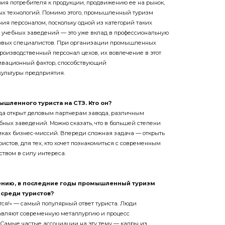
х технологий. Помимо этого, промышленный туризм
ия персоналом, поскольку одной из категорий таких
 учебных заведений — это уже вклад в профессиональную
овых специалистов. При организации промышленных
роизводственный персонал цехов, их вовлечение в этот
ивационный фактор, способствующий
ультуры предприятия.
шленного туриста на СТЗ. Кто он?
ода открыт деловым партнерам завода, различным
ных заведений. Можно сказать, что в большей степени
мках бизнес-миссий. Впереди сложная задача — открыть
ристов, для тех, кто хочет познакомиться с современным
твом в силу интереса.
ению, в последние годы промышленный туризм
н
среди туристов?
ается!» — самый популярный ответ туриста. Люди
авляют современную металлургию и процесс
. Самые частые ассоциации на эту тему — кадры из