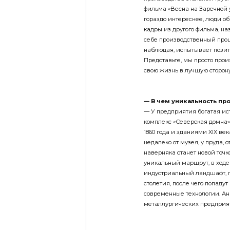
фильма «Весна на Заречной 
гораздо интереснее, люди о
кадры из другого фильма, на
себе производственный проц
наблюдая, испытывает позити
Представьте, мы просто прои
свою жизнь в лучшую сторону
— В чем уникальность пр
— У предприятия богатая ист
комплекс «Северская домна
1860 года и зданиями XIX ве
недалеко от музея, у пруда, 
наверняка станет новой точк
уникальный маршрут, в ходе 
индустриальный ландшафт, 
столетия, после чего попаду
современные технологии. Ан
металлургических предприят