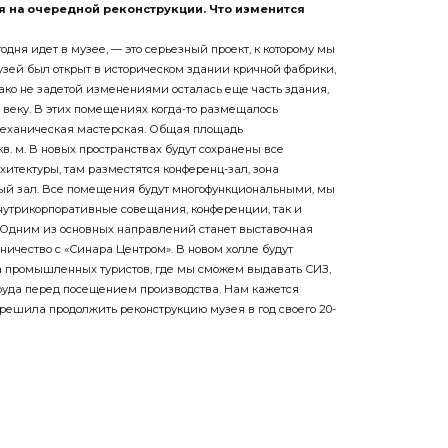
я на очередной реконструкции. Что изменится
одня идет в музее, — это серьезный проект, к которому мы
музей был открыт в историческом здании кричной фабрики,
нако не задетой изменениями осталась еще часть здания,
IХ веку. В этих помещениях когда-то размещалось
механическая мастерская. Общая площадь
кв. м. В новых пространствах будут сохранены все
тектуры, там разместятся конференц-зал, зона
ый зал. Все помещения будут многофункциональными, мы
нутрикорпоративные совещания, конференции, так и
. Одним из основных направлений станет выставочная
дничество с «Синара Центром». В новом холле будут
а промышленных туристов, где мы сможем выдавать СИЗ,
труда перед посещением производства. Нам кажется
решила продолжить реконструкцию музея в год своего 20-