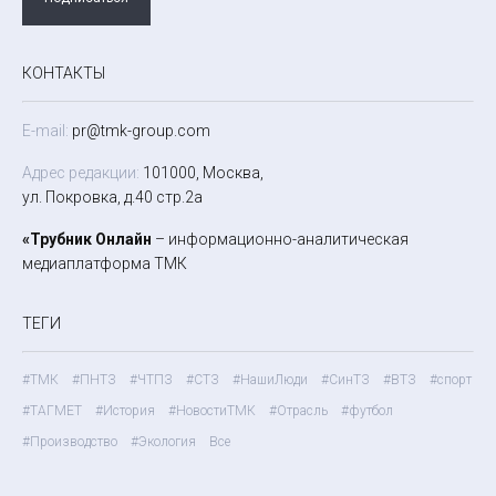
КОНТАКТЫ
E-mail:
pr@tmk-group.com
Адрес редакции:
101000, Москва,
ул. Покровка, д.40 стр.2а
«Трубник Онлайн
– информационно-аналитическая
медиаплатформа ТМК
ТЕГИ
#ТМК
#ПНТЗ
#ЧТПЗ
#СТЗ
#НашиЛюди
#СинТЗ
#ВТЗ
#спорт
#ТАГМЕТ
#История
#НовостиТМК
#Отрасль
#футбол
#Производство
#Экология
Все