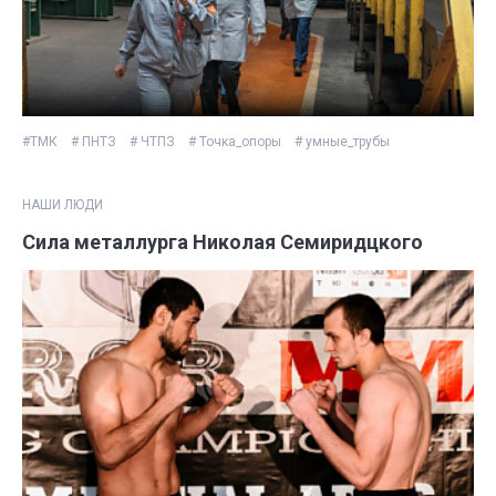
#ТМК
# ПНТЗ
# ЧТПЗ
# Точка_опоры
# умные_трубы
НАШИ ЛЮДИ
Сила металлурга Николая Семиридцкого