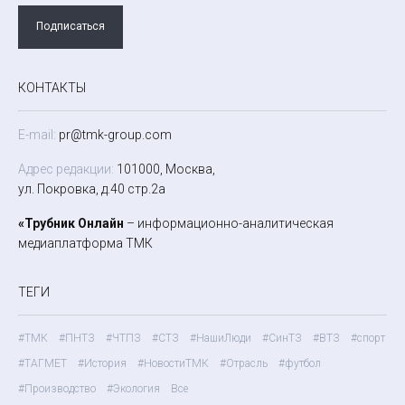
Подписаться
КОНТАКТЫ
E-mail:
pr@tmk-group.com
Адрес редакции:
101000, Москва,
ул. Покровка, д.40 стр.2а
«Трубник Онлайн
– информационно-аналитическая
медиаплатформа ТМК
ТЕГИ
#ТМК
#ПНТЗ
#ЧТПЗ
#СТЗ
#НашиЛюди
#СинТЗ
#ВТЗ
#спорт
#ТАГМЕТ
#История
#НовостиТМК
#Отрасль
#футбол
#Производство
#Экология
Все