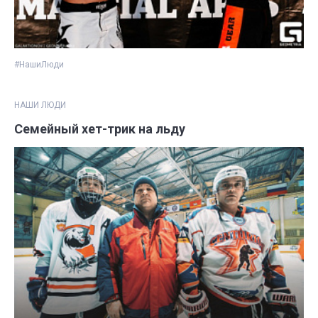
#НашиЛюди
НАШИ ЛЮДИ
Cемейный хет-трик на льду