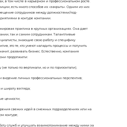
х, в том числе в карьерном и профессиональном росте.
иции, есть много способов их «закрыть». Одним из них
мещение ­сотрудников между должностями/под­
риятиями в контуре компании.
ировая практика в крупных организациях. Она дает
ании, так и самим сотрудникам. Талантливые
ециалисты, знающие свою работу и специфику
тив, это те, кто умеют наладить процессы и получить
начит, развивать бизнес. Естественно, компания
 они продолжили:
 (не только по вертикали, но и по горизонтали);
 и видение личных профессиональных перспектив;
 и широту взгляда;
ые ценности;
едрения свежих идей в смежных подразделениях или на
ом контуре;
аботу служб и улучшать взаимопонимание между ними за