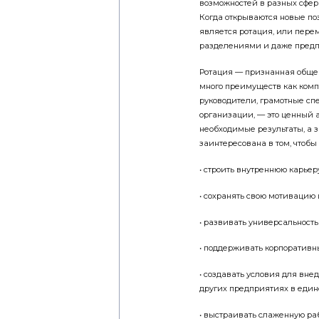
возможностей в разных сфера
Когда открываются новые поз
является ротация, или пере
разделениями и даже предп
Ротация — признанная общем
много преимуществ как комп
руководители, грамотные сп
организации, — это ценный ак
необходимые результаты, а з
заинтересована в том, чтобы
• строить внутреннюю карьеру
• сохранять свою мотивацию
• развивать универсальность
• поддерживать корпоративн
• создавать условия для вн
других предприятиях в един
• выстраивать слаженную р