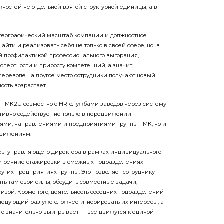
жностей не отдельной взятой структурной единицы, а в
, географический масштаб компании и должностное
айти и реализовать себя не только в своей сфере, но в
ей профилактикой профессионального выгорания,
пертности и приросту компетенций, а значит,
переводе на другое место сотрудники получают новый
ость возрастает.
ТМК2U совместно с HR-службами заводов через ­систему
тивно содействует не только в передвижении
ями, направления­ми и предприятиями Группы ТМК, но и
едвижениям.
ры управляющего директора в рамках индивидуального
утренние стажировки в смежных подразделе­ниях
гих предприя­тиях Группы. Это позволяет сотруднику
ать там свои силы, обсудить совместные задачи,
изой. Кроме того, деятельность соседних подразделений
ледую­щий раз уже сложнее игнорировать их интересы, а
ого значительно выигрывает — все движутся к единой