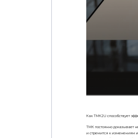
Как ТМК2U способствует эфф
ТМК постоянно доказывает не
и стремится к изменениям 