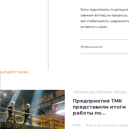
Если подытожить, то ротация
свежий взгляд на процессы,
вот стабильность, надежность
остается с нами.
#Образование
ЧИТАЙТЕ ТАКЖЕ
ПРОИЗВОДСТВЕННЫЕ ТРЕНДЫ
Предприятия ТМК
представили итоги
работы по
повышению
производственной
#ТМК
# День_безопасности_труда