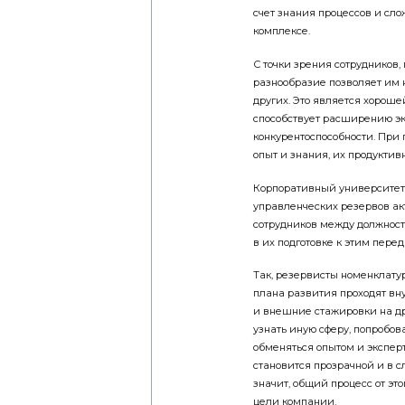
счет знания процессов и сло
комплексе.
С точки зрения сотрудников
разнообразие позволяет им н
других. Это является хорош
способствует расширению экс
конкурентоспособности. При 
опыт и знания, их продуктивн
Корпоративный университет 
управленческих резервов ак
сотрудников между должност
в их подготовке к этим пер
Так, резервисты номенклату
плана развития проходят вн
и внешние стажировки на дру
узнать иную сферу, попробов
обменяться опытом и эксперт
становится прозрачной и в с
значит, общий процесс от эт
цели компании.