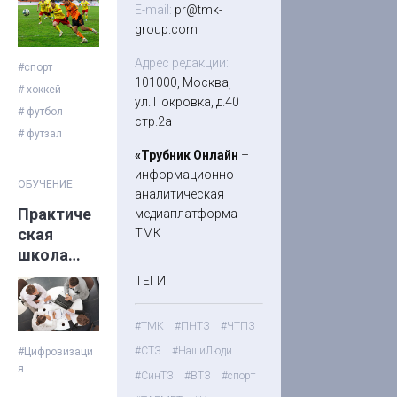
марта
E-mail:
pr@tmk-
group.com
Адрес редакции:
#спорт
101000, Москва,
# хоккей
ул. Покровка, д.40
# футбол
стр.2а
# футзал
«Трубник Онлайн
–
информационно-
ОБУЧЕНИЕ
аналитическая
Практиче
медиаплатформа
ская
ТМК
школа
управлени
ТЕГИ
я
#ТМК
#ПНТЗ
#ЧТПЗ
#СТЗ
#НашиЛюди
#Цифровизаци
я
#СинТЗ
#ВТЗ
#спорт