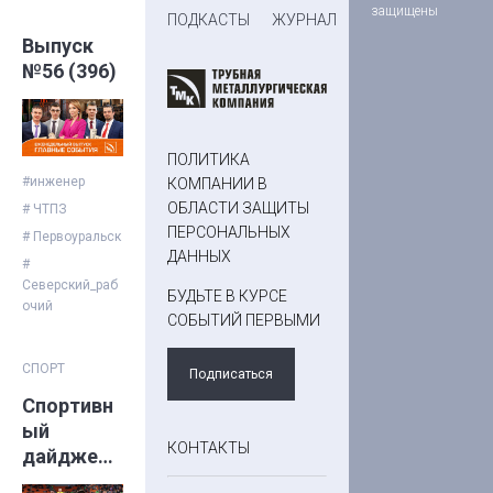
защищены
ПОДКАСТЫ
ЖУРНАЛ
Выпуск
№56 (396)
ПОЛИТИКА
#инженер
КОМПАНИИ В
ОБЛАСТИ ЗАЩИТЫ
# ЧТПЗ
ПЕРСОНАЛЬНЫХ
# Первоуральск
ДАННЫХ
#
Северский_раб
БУДЬТЕ В КУРСЕ
очий
СОБЫТИЙ ПЕРВЫМИ
СПОРТ
Подписаться
Спортивн
ый
КОНТАКТЫ
дайджест
с ТМК: 25