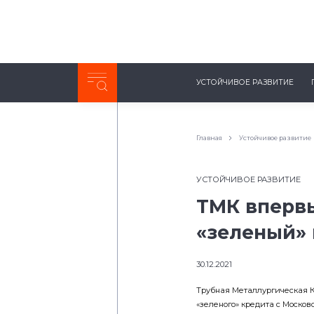
Неделя с ТМК. Выпуск №27 (225)
УСТОЙЧИВОЕ РАЗВИТИЕ
0:00
/
11:03
Главная
Устойчивое развитие
УСТОЙЧИВОЕ РАЗВИТИЕ
ТМК вперв
«зеленый»
30.12.2021
Трубная Металлургическая 
«зеленого» кредита с Москов