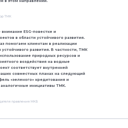
 в этом направлении.
тор ТМК
 внимание ESG-повестке и
ектов в области устойчивого развития.
аз помогаем клиентам в реализации
 устойчивого развития. В частности, ТМК
использование природных ресурсов и
риятного воздействия на водные
оект соответствует внутренней
наших совместных планах на следующий
фель «зеленого» кредитования и
 аналогичные инициативы ТМК.
дателя правления МКБ