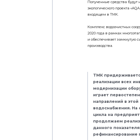
Полученные средства будут
экологического проекта «AQA
входящем в ТМК.
Комплекс водоочистных соор
2020 года в рамках многоэт
и обеспечивает замкнутую с
производства.
ТМК придерживаетс
реализации всех ин
модернизации обор
играет первостепен
направлений в этой
водоснабжения. На 
цикла на предприят
продолжаем реализ
данного показателя
рефинансирование п