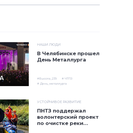
НАШИ ЛЮДИ
В Челябинске прошел
День Металлурга
#Высота_239
# ЧТПЗ
# День_металлурга
УСТОЙЧИВОЕ РАЗВИТИЕ
ПНТЗ поддержал
волонтерский проект
по очистке реки
Чусовой