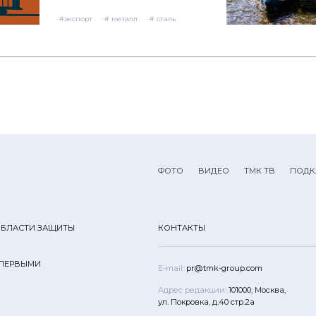
российский прокат
едет в Сирию:
#экспорт
# металл
# сталь
дайджест трубных
новостей
ФОТО
ВИДЕО
ТМК ТВ
ПОДК
ОБЛАСТИ ЗАЩИТЫ
КОНТАКТЫ
 ПЕРВЫМИ
E-mail:
pr@tmk-group.com
Адрес редакции:
101000, Москва,
ул. Покровка, д.40 стр.2а