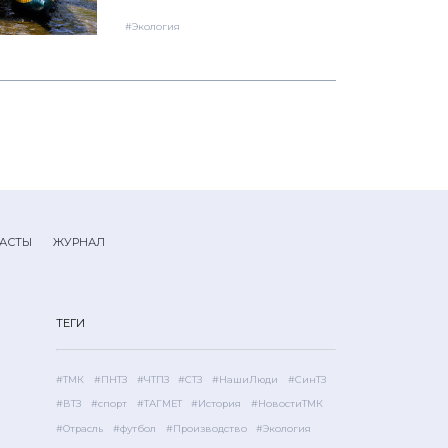
#Экология
АСТЫ
ЖУРНАЛ
ТЕГИ
#ТМК
#ПНТЗ
#ЧТПЗ
#СТЗ
#НашиЛюди
#СинТЗ
#ВТЗ
#спорт
#ТАГМЕТ
#История
#НовостиТМК
#Отрасль
#футбол
#Производство
#Экология