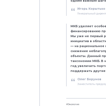
одним важным шагом
Игорь Корытько
Генеральный дирек
МКБ уделяет особое
финансированию про
Мы уже не первый р
инициатив в области
— на рациональное 
снижение неблагоп
объекты. Данный пр
таксономии МКБ. В 
год увеличить порт
поддержать другие
Олег Борунов
Заместитель предсе
#Экология