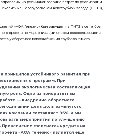
 направлены на рефинансирование затрат по реализации
 Генезис» на Первоуральском новотрубном заводе (ПНТЗ),
ужений «AQA Генезис» был запущен на ПНТЗ в сентябре
апного проекта по модернизации систем водопользования
истему оборотного водоснабжения трубопрокатного
я принципов устойчивого развития при
вестиционных программ. При
удования экологическая составляющая
ную роль. Одно из приоритетных
 работе — внедрение оборотного
сегодняшний день доля замкнутого
иях компании составляет 96%, и мы
овывать мероприятия по улучшению
. Привлечение «зеленого» кредита на
роекта «AQA Генезис» является еще