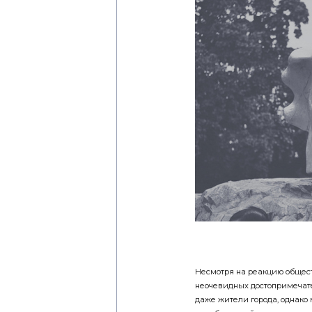
Несмотря на реакцию обществ
неочевидных достопримечател
даже жители города, однако 
от набережной, точно стоит т