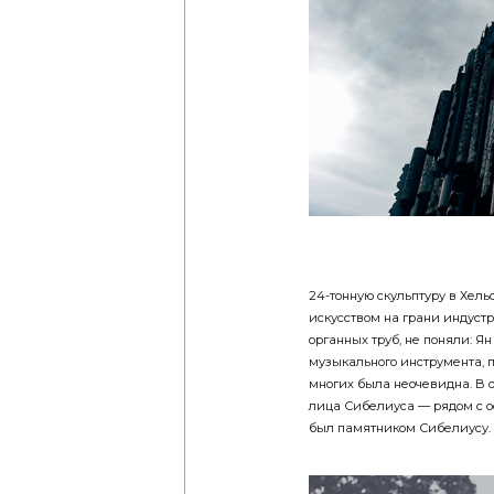
24-тонную скульптуру в Хель
искусством на грани индуст
органных труб, не поняли: Я
музыкального инструмента, п
многих была неочевидна. В 
лица Сибелиуса — рядом с о
был памятником Сибелиусу.