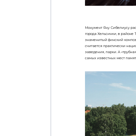
Монумент Яну Сибелиусу рас
города Хельсинки, в районе 
знаменитый финский композ
считается практически наци
заведения, парки. А «трубна
самых известных мест памят