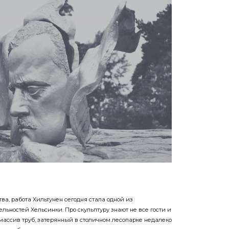
а, работа Хильтунен сегодня стала одной из
ьностей Хельсинки. Про скульптуру знают не все гости и
массив труб, затерянный в столичном лесопарке недалеко
ого, чтобы увидеть его своими глазами.