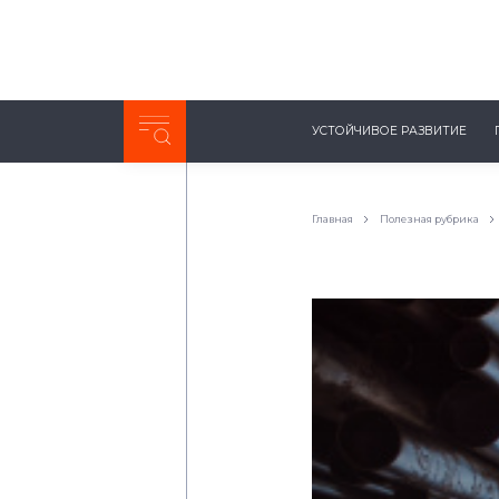
Неделя с ТМК. Выпуск №27 (225)
УСТОЙЧИВОЕ РАЗВИТИЕ
0:00
/
11:03
Главная
Полезная рубрика