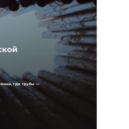
ской
синки, где трубы —