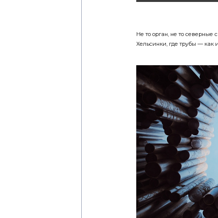
Не то орган, не то северные 
Хельсинки, где трубы — как и