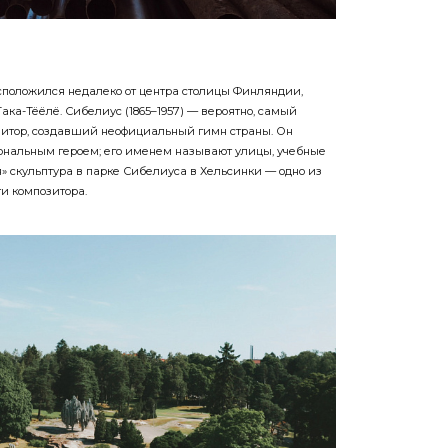
положился недалеко от центра столицы Финляндии,
Така-Тёёлё. Сибелиус (1865–1957) — вероятно, самый
итор, создавший неофициальный гимн страны. Он
ональным героем; его именем называют улицы, учебные
я» скульптура в парке Сибелиуса в Хельсинки — одно из
и композитора.