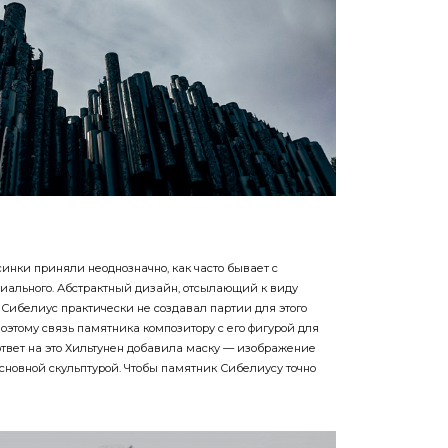
синки приняли неоднозначно, как часто бывает с
риального. Абстрактный дизайн, отсылающий к виду
н Сибелиус практически не создавал партии для этого
оэтому связь памятника композитору с его фигурой для
ответ на это Хильтунен добавила маску — изображение
сновной скульптурой. Чтобы памятник Сибелиусу точно