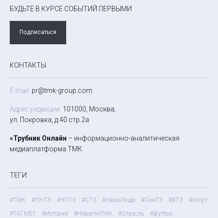
БУДЬТЕ В КУРСЕ СОБЫТИЙ ПЕРВЫМИ
Подписаться
КОНТАКТЫ
E-mail:
pr@tmk-group.com
Адрес редакции:
101000, Москва,
ул. Покровка, д.40 стр.2а
«Трубник Онлайн
– информационно-аналитическая
медиаплатформа ТМК
ТЕГИ
#ТМК
#ПНТЗ
#ЧТПЗ
#СТЗ
#НашиЛюди
#СинТЗ
#ВТЗ
#спорт
#ТАГМЕТ
#История
#НовостиТМК
#Отрасль
#футбол