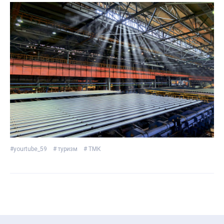
#yourtube_59
# туризм
# ТМК