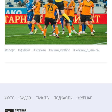
#спорт
# футбол
# хоккей
# мини_футбол
# хоккей_с_мячом
ФОТО
ВИДЕО
ТМК ТВ
ПОДКАСТЫ
ЖУРНАЛ