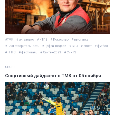
#ТМК
# актуально
# ЧТПЗ
# Искусство
# выставка
# Благотворительность
# цифра_недели
# ВТЗ
# спорт
# футбол
# ПНТЗ
# фестиваль
# Хайтек-2023
# СинТЗ
СПОРТ
Спортивный дайджест с ТМК от 05 ноября