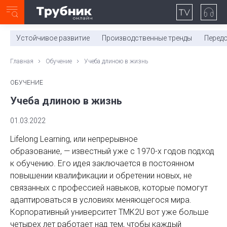
Неделя с ТМК. Выпуск №27 (225)
0:00
/
11:03
Устойчивое развитие
Производственные тренды
Перед
Главная
Обучение
Учеба длиною в жизнь
ОБУЧЕНИЕ
Учеба длиною в жизнь
01.03.2022
Lifelong Learning, или непрерывное
образование, — известный уже с 1970-х годов подход
к обучению. Его идея заключается в постоянном
повышении квалификации и обретении новых, не
связанных с профессией навыков, которые помогут
адаптироваться в условиях меняющегося мира.
Корпоративный университет TMK2U вот уже больше
четырех лет работает над тем, чтобы каждый