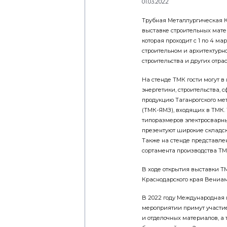
01.03.2022
Трубная Металлургическая 
выставке строительных мате
которая проходит с 1 по 4 м
строительном и архитектурн
строительства и других отра
На стенде ТМК гости могут 
энергетики, строительства,
продукцию Таганрогского ме
(ТМК-ЯМЗ), входящих в ТМК.
типоразмеров электросварны
презентуют широкие складск
Также на стенде представле
сортамента производства Т
В ходе открытия выставки Т
Краснодарского края Вениам
В 2022 году Международная в
мероприятии примут участие
и отделочных материалов, а