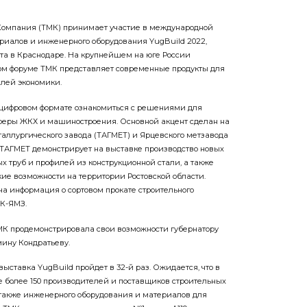
Компания (ТМК) принимает участие в международной
риалов и инженерного оборудования YugBuild 2022,
арта в Краснодаре. На крупнейшем на юге России
ом форуме ТМК представляет современные продукты для
слей экономики.
в цифровом формате ознакомиться с решениями для
 сферы ЖКХ и машиностроения. Основной акцент сделан на
таллургического завода (ТАГМЕТ) и Ярцевского метзавода
 ТАГМЕТ демонстрирует на выставке производство новых
х труб и профилей из конструкционной стали, а также
ие возможности на территории Ростовской области.
на информация о сортовом прокате строительного
МК-ЯМЗ.
МК продемонстрировала свои возможности губернатору
ину Кондратьеву.
ыставка YugBuild пройдет в 32-й раз. Ожидается, что в
 более 150 производителей и поставщиков строительных
 также инженерного оборудования и материалов для