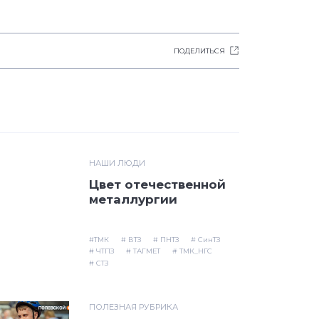
ПОДЕЛИТЬСЯ
НАШИ ЛЮДИ
Цвет отечественной
металлургии
#ТМК
# ВТЗ
# ПНТЗ
# СинТЗ
# ЧТПЗ
# ТАГМЕТ
# ТМК_НГС
# СТЗ
ПОЛЕЗНАЯ РУБРИКА