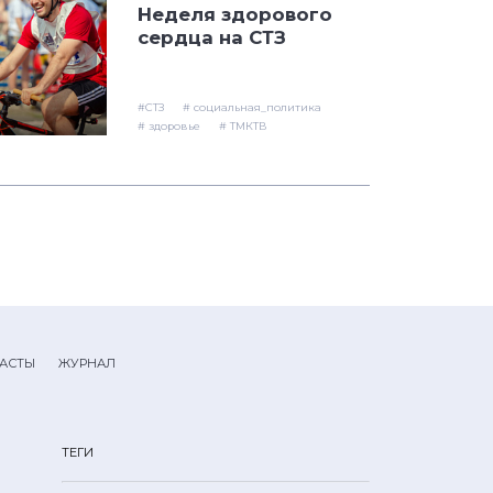
Неделя здорового
сердца на СТЗ
#СТЗ
# социальная_политика
# здоровье
# ТМКТВ
АСТЫ
ЖУРНАЛ
ТЕГИ