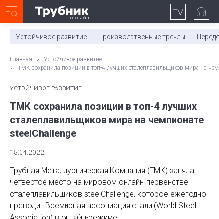
Неделя с ТМК. Выпуск №27 (225)
0:00
/
11:03
Устойчивое развитие
Производственные тренды
Перед
Главная
Устойчивое развитие
ТМК сохранила позиции в топ-4 лучших сталеплавильщиков мира на чемпи
УСТОЙЧИВОЕ РАЗВИТИЕ
ТМК сохранила позиции в топ-4 лучших
сталеплавильщиков мира на чемпионате
steelChallenge
15.04.2022
Трубная Металлургическая Компания (ТМК) заняла
четвертое место на мировом онлайн-первенстве
сталеплавильщиков steelChallenge, которое ежегодно
проводит Всемирная ассоциация стали (World Steel
Association) в онлайн-режиме.