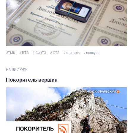
#ТМК
# ВТЗ
# СинТЗ
# СТЗ
# отрасль
# конкурс
НАШИ ЛЮДИ
Покоритель вершин