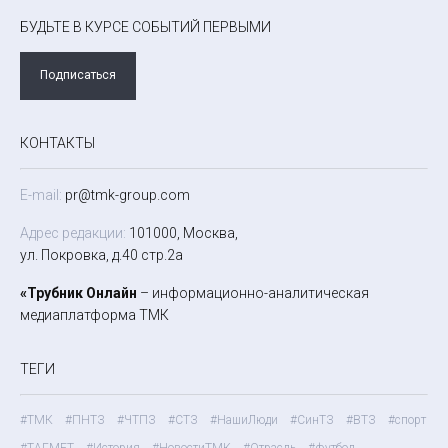
БУДЬТЕ В КУРСЕ СОБЫТИЙ ПЕРВЫМИ
Подписаться
КОНТАКТЫ
E-mail:
pr@tmk-group.com
Адрес редакции:
101000, Москва,
ул. Покровка, д.40 стр.2а
«Трубник Онлайн
– информационно-аналитическая
медиаплатформа ТМК
ТЕГИ
#ТМК
#ПНТЗ
#ЧТПЗ
#СТЗ
#НашиЛюди
#СинТЗ
#ВТЗ
#спорт
#ТАГМЕТ
#История
#НовостиТМК
#Отрасль
#футбол