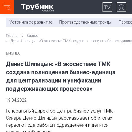
Неделя с ТМК. Выпуск №27 (225)
0:00
/
11:03
Устойчивое развитие
Производственные тренды
Перед
Главная
Бизнес
Денис Шипицын: «В экосистеме ТМК создана полноценная бизнес-едини
БИЗНЕС
Денис Шипицын: «В экосистеме ТМК
создана полноценная бизнес-единица
для централизации и унификации
поддерживающих процессов»
19.04.2022
Генеральный директор Центра бизнес-услуг ТМК-
Синара Денис Шипицын рассказывает об итогах
первого года работы подразделения и делится