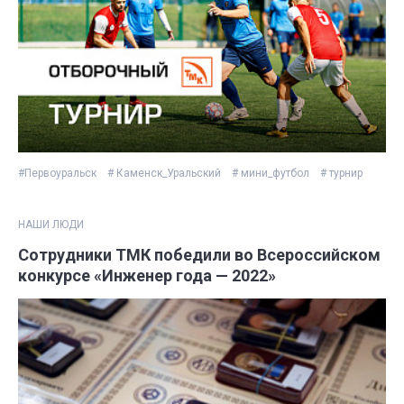
#Первоуральск
# Каменск_Уральский
# мини_футбол
# турнир
НАШИ ЛЮДИ
Сотрудники ТМК победили во Всероссийском
конкурсе «Инженер года — 2022»