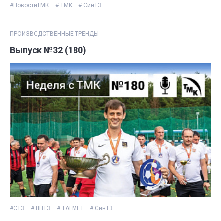
#НовостиТМК
# ТМК
# СинТЗ
ПРОИЗВОДСТВЕННЫЕ ТРЕНДЫ
Выпуск №32 (180)
#СТЗ
# ПНТЗ
# ТАГМЕТ
# СинТЗ