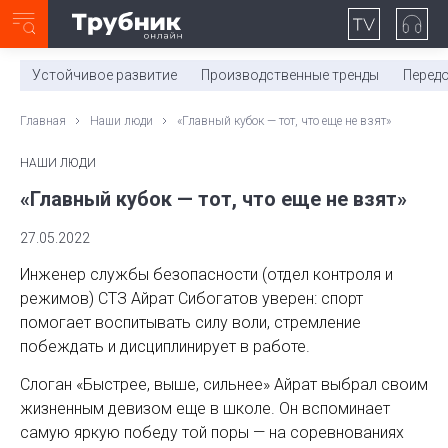
Неделя с ТМК. Выпуск №27 (225)
0:00
/
11:03
Устойчивое развитие
Производственные тренды
Перед
Главная
Наши люди
«Главный кубок — тот, что еще не взят»
НАШИ ЛЮДИ
«Главный кубок — тот, что еще не взят»
27.05.2022
Инженер службы безопасности (отдел контроля и
режимов) СТЗ Айрат Сибогатов уверен: спорт
помогает воспитывать силу воли, стремление
побеждать и дисциплинирует в работе.
Слоган «Быстрее, выше, сильнее» Айрат выбрал своим
жизненным девизом еще в школе. Он вспоминает
самую яркую победу той поры — на соревнованиях