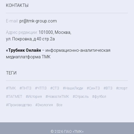
КОНТАКТЫ
E-mail:
pr@tmk-group.com
Адрес редакции:
101000, Москва,
ул. Покровка, д.40 стр.2а
«Трубник Онлайн
– информационно-аналитическая
медиаплатформа ТМК
ТЕГИ
#ТМК
#ПНТЗ
#ЧТПЗ
#СТЗ
#НашиЛюди
#СинТЗ
#ВТЗ
#спорт
#ТАГМЕТ
#История
#НовостиТМК
#Отрасль
#футбол
#Производство
#Экология
Все
© 2026 ПАО «ТМК»