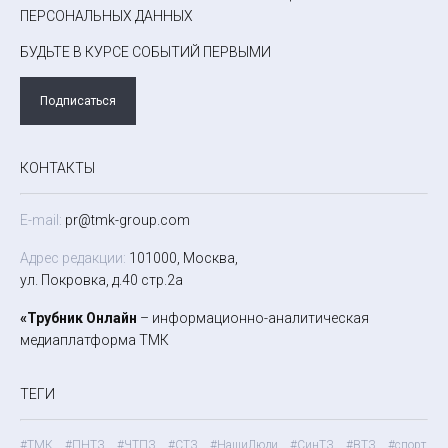
ПЕРСОНАЛЬНЫХ ДАННЫХ
БУДЬТЕ В КУРСЕ СОБЫТИЙ ПЕРВЫМИ
Подписаться
КОНТАКТЫ
E-mail:
pr@tmk-group.com
Адрес редакции:
101000, Москва,
ул. Покровка, д.40 стр.2а
«Трубник Онлайн
– информационно-аналитическая
медиаплатформа ТМК
ТЕГИ
#ТМК
#ПНТЗ
#ЧТПЗ
#СТЗ
#НашиЛюди
#СинТЗ
#ВТЗ
#спорт