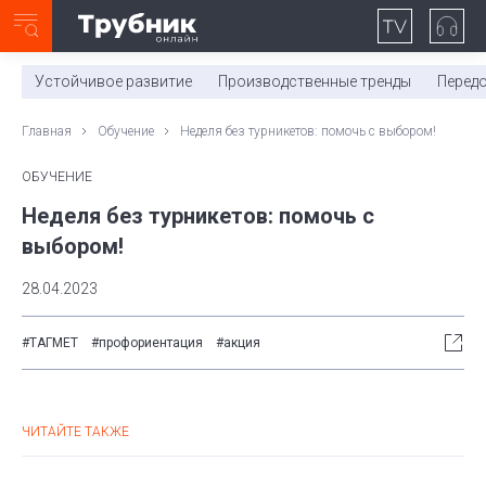
Неделя с ТМК. Выпуск №27 (225)
0:00
/
11:03
Устойчивое развитие
Производственные тренды
Перед
Главная
Обучение
Неделя без турникетов: помочь с выбором!
ОБУЧЕНИЕ
Неделя без турникетов: помочь с
выбором!
28.04.2023
#ТАГМЕТ
#профориентация
#акция
ЧИТАЙТЕ ТАКЖЕ