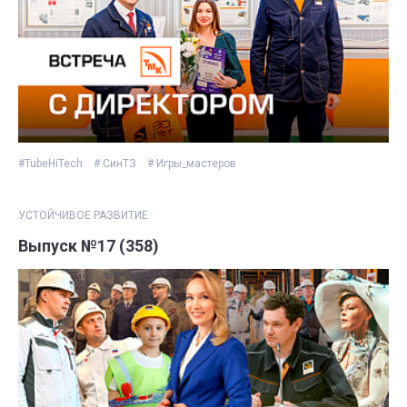
#TubeHiTech
# СинТЗ
# Игры_мастеров
УСТОЙЧИВОЕ РАЗВИТИЕ
Выпуск №17 (358)