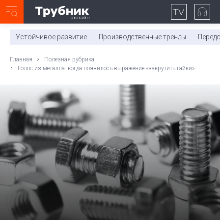
Неделя с ТМК. Выпуск №27 (225)
0:00
/
11:03
Устойчивое развитие
Производственные тренды
Перед
Главная
Полезная рубрика
Голос из металла: когда появилось выражение «закрутить гайки»