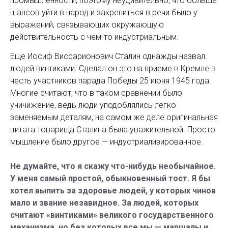
промышленности, поэтому неудивительно, что больше
шансов уйти в народ и закрепиться в речи было у
выражений, связывающих окружающую
действительность с чем-то индустриальным.
Еще Иосиф Виссарионович Сталин однажды назвал
людей винтиками. Сделал он это на приеме в Кремле в
честь участников парада Победы 25 июня 1945 года.
Многие считают, что в таком сравнении было
уничижение, ведь люди уподоблялись легко
заменяемым деталям, на самом же деле оригинальная
цитата товарища Сталина была уважительной. Просто
мышление было другое — индустриализированное.
Не думайте, что я скажу что-нибудь необычайное.
У меня самый простой, обыкновенный тост. Я бы
хотел выпить за здоровье людей, у которых чинов
мало и звание незавидное. За людей, которых
считают «винтиками» великого государственного
механизма, но без которых все мы — маршалы и