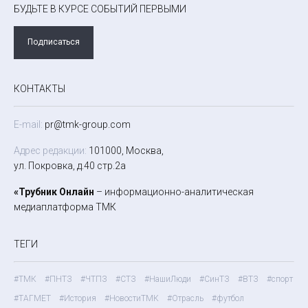
БУДЬТЕ В КУРСЕ СОБЫТИЙ ПЕРВЫМИ
Подписаться
КОНТАКТЫ
E-mail:
pr@tmk-group.com
Адрес редакции:
101000, Москва,
ул. Покровка, д.40 стр.2а
«Трубник Онлайн
– информационно-аналитическая
медиаплатформа ТМК
ТЕГИ
#ТМК
#ПНТЗ
#ЧТПЗ
#СТЗ
#НашиЛюди
#СинТЗ
#ВТЗ
#спорт
#ТАГМЕТ
#История
#НовостиТМК
#Отрасль
#футбол