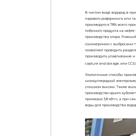
В чистом виде водород в при
парового риформинга или г
производится 78% всего про
побочного продукта на нефт
производства хлора. Главны
соизмеримом с выбросами т
позволяют проводить раздел
производить улавливание и
capture and storage, или CCS)
Экологичные способы произв
низкоуглеродной электроэне
слишком высоки. Также вызы
производство одного кубомет
примерно 3,8 кВт•ч, а при сжи
воды для производства водор