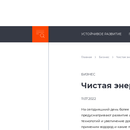
Неделя с ТМК. Выпуск №27 (225)
УСТОЙЧИВОЕ РАЗВИТИЕ
0:00
/
11:03
Главная
Бизнес
Чистая э
БИЗНЕС
Чистая эне
11.07.2022
На сегодняшний день более 
предусматривают развитие и
технологий и увеличение дол
применим водород и какие 