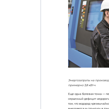
Энергозатраты на производ
примерно 3,8 кВт•ч
Еще одна болевая точка — п
серьезный дефицит недорогих
том, что водород чрезвычайн
внедряется в структуру в том