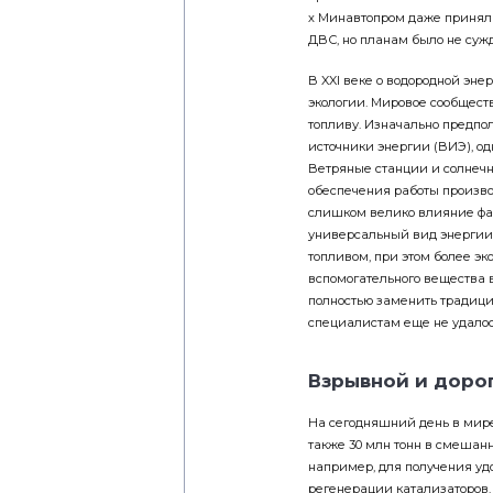
х Минавтопром даже принял
ДВС, но планам было не суж
В XXI веке о водородной эне
экологии. Мировое сообщест
топливу. Изначально предпол
источники энергии (ВИЭ), од
Ветряные станции и солнечны
обеспечения работы производ
слишком велико влияние фак
универсальный вид энергии
топливом, при этом более эк
вспомогательного вещества 
полностью заменить традици
специалистам еще не удало
Взрывной и доро
На сегодняшний день в мире 
также 30 млн тонн в смешанн
например, для получения удо
регенерации катализаторов.