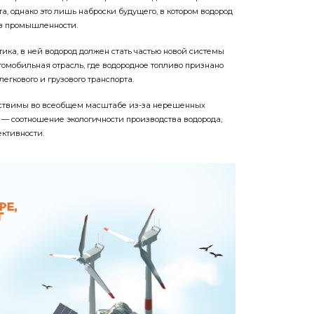
та, однако это лишь наброски будущего, в котором водород
 в промышленности.
тика, в ней водород должен стать частью новой системы
томобильная отрасль, где водородное топливо признано
егкового и грузового транспорта.
ествимы во всеобщем масштабе из-за нерешенных
 — соотношение экологичности производства водорода,
ективности.