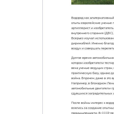
Водород как альтернативный
опыты европейские ученые п
артиллерист и изобретатель
внутреннего сгорания (ДВС),
Всерьез изучал использован
дирижаб­лей. Именно благод
воздух и совершать перелет
Долгое время автомобильная
котором изобретатели тести
века ученые ведущих стран, 
практическую базу, однако
война. Впрочем, даже в это
Например, в блокадном Лен
автомобильные двигатели гр
сдувшихся заградительных а
После войны интерес к водор
взялись за создание опытны
промышленности. В СССР пер