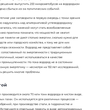
 решение выпустить 200 микроавтобусов на водородном
дено сбыться из-за политических событий.
ргетике уже заговорили в первую очередь с точки зрения
во задумалось над альтернативой углеводородному
агалось, что заменой могут стать возобновляемые
нако практика показала, что мощностей не хватит.
е панели не дают столько энергии, сколько нужно для
ств или городского хозяйства, к тому же для них
тора сезонности. Водород же представляет собой
: сопоставимый по энергоемкости с традиционным
ологичный, может использоваться в качестве
в промышленности. Но пока водород не в состоянии
онную энергетику — несмотря на 150 лет исследований,
сь решить многие проблемы.
гой
производится около 70 млн тонн водорода в чистом виде,
ых газах. Он исполь­зуется для различных процессов —
брений, при производстве стали, в гидро­очистке и
 Встречаются отдельные проекты в виде автозаправочных