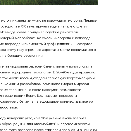
 источник энергии — это не новомодная история. Первые
роводили в XIX веке, причем еще в начале столетия
 Исаак де Риваз придумал подобие двигателя
 который мог работать на смеси кислорода и водорода.
ие водорода и знаменитый граф Цеппелин — создатель
аря этому газу огромные аэростаты могли подниматься в
ы на большие расстояния.
 и авиа­ционная отрасли были главным полигоном, на
ровали водородные технологии. В 20–40-е годы прошлого
в том числе России, создали серьезную теоретическую и
 дальнейшим разработкам помешала Вторая мировая
 время талантливые люди находили возможности.
инграде техник Борис Шелищ смог перевести
узовиков с бензина на водородное топливо, изъятое из
эростатов.
оду ненадолго угас, но в 70-е ученые вновь всерьез
х образцов ДВС для автомобилей и аэрокосмической
спективу водорода рассматривали всерьез, и в конце 80-