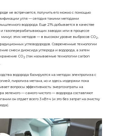
роде не встречается, получить его можно с помощью
азификации угля — сегодня такими методами
мышленного водорода. Еще 21% добывается в качестве
е- и газоперерабатывающих заводах или в процессе
й минус этих методов — в высоком уровне выбросов СО
,
2
радиционных углеводородов. Современные технологии
ение смеси диоксида углерода и водорода, а затем
 хранение СО
(так называемые технологии carbon
2
.
одства водорода базируются на методах электролиза с
ргией, пиролиза метана, но и здесь издержки пока
вает вопросы эффективность: энергозатраты на
ра зеленого — самого чистого — водорода составляют
гании он отдает всего 3 кВт•ч (и это без затрат на очистку
ода).